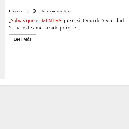
Seguridad Social y de Pensiones»
limpieza_cgt
1 de febrero de 2023
¿
Sabías que
es
MENTIRA
que el sistema de Seguridad
Social esté amenazado porque...
Leer
Leer Más
más
acerca
de
“Los
cuentos
que
nos
cuentan
sobre
el
Sistema
Público
de
Seguridad
Social
y
de
Pensiones»