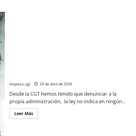
Guía: Coeficientes Reductores ( jubilación)
limpieza_cgt
20 de abril de 2026
Desde la CGT hemos tenido que denunciar a la
propia administración, la ley no indica en ningún...
Leer
Leer Más
más
acerca
de
Guía:
Coeficientes