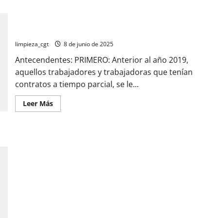
tiempo
parcial;
¿Cómo
Contratos a tiempo parcial; ¿Cómo afecta a mi pensión de
afecta
jubilación?
a
mi
pensión
limpieza_cgt
8 de junio de 2025
de
jubilación?
Antecendentes: PRIMERO: Anterior al año 2019,
aquellos trabajadores y trabajadoras que tenían
contratos a tiempo parcial, se le...
Leer
Leer Más
más
acerca
de
Contratos
a
tiempo
parcial;
¿Cómo
afecta
a
mi
pensión
de
jubilación?
“Los cuentos que nos cuentan sobre el Sistema Público de