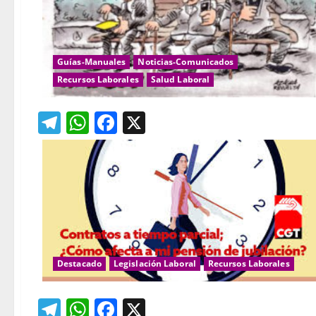
Guías-Manuales
Noticias-Comunicados
Recursos Laborales
Salud Laboral
Telegram
WhatsApp
Facebook
X
Destacado
Legislación Laboral
Recursos Laborales
Telegram
WhatsApp
Facebook
X