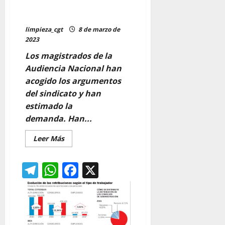
promover la igualdad
retributiva
limpieza_cgt
8 de marzo de
2023
Los magistrados de la
Audiencia Nacional han
acogido los argumentos
del sindicato y han
estimado la
demanda. Han...
Leer
Leer Más
más
acerca
de
Telegram
WhatsApp
Facebook
X
CGT
gana
un
pleito
contra
GSS:
Tendrán
que
informar