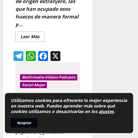
de origen extranjero, las
que han ocupado esos
huecos de manera formal
y...
Leer
Leer Más
más
acerca
de
Telegram
WhatsApp
Facebook
X
Guía
empleadas
del
hogar
Multimedia-Videos-Podcasts
Social-Mujer
VIDEO Zutik- En pie contra las
Utilizamos cookies para ofrecerte la mejor experiencia
en nuestra web. Puedes aprender más sobre qué
desigualdades sociales
cookies utilizamos o desactivarlas en los
ajustes
.
limpieza_cgt
8 de julio de
2020
Aceptar
[wpdevart_youtube