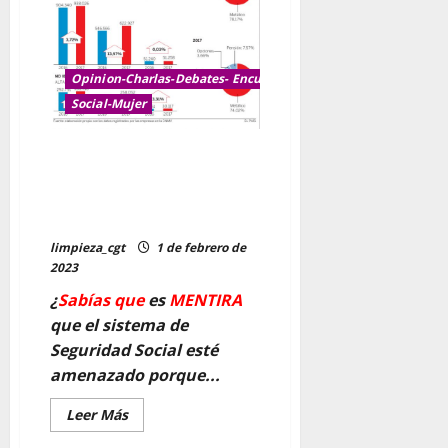
sobre
los
nombres
y
salarios
para
Opinion-Charlas-Debates- Encuentros y jornadas
promover
Social-Mujer
la
igualdad
retributiva
“Los cuentos que nos cuentan
sobre el Sistema Público de
Seguridad Social y de
Pensiones»
limpieza_cgt
1 de febrero de
2023
¿
Sabías que
es
MENTIRA
que el sistema de
Seguridad Social esté
amenazado porque...
Leer
Leer Más
más
acerca