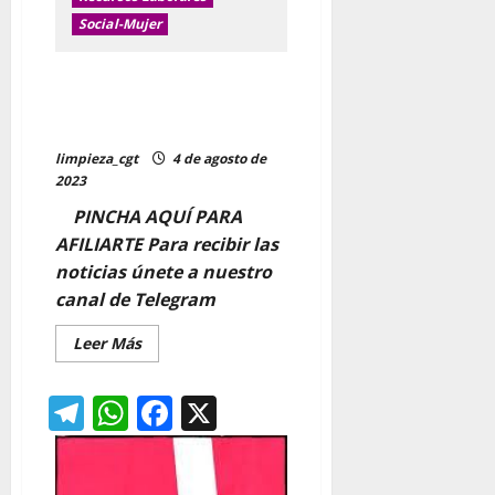
actualizada
Social-Mujer
RD
Derechos de conciliación,
permisos retribuidos.
Entrevista en Radio Klara
limpieza_cgt
4 de agosto de
2023
PINCHA AQUÍ PARA
AFILIARTE Para recibir las
noticias únete a nuestro
canal de Telegram
Leer
Leer Más
más
acerca
de
Telegram
WhatsApp
Facebook
X
Derechos
de
conciliación,
permisos
retribuidos.
Entrevista