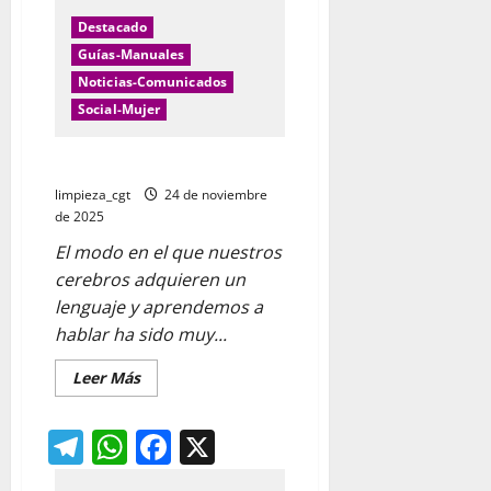
lucha,
Destacado
rompiendo
fronteras
Guías-Manuales
Noticias-Comunicados
Social-Mujer
Manual del lenguaje NO SEXISTA
limpieza_cgt
24 de noviembre
de 2025
El modo en el que nuestros
cerebros adquieren un
lenguaje y aprendemos a
hablar ha sido muy...
Leer
Leer Más
más
acerca
de
Telegram
WhatsApp
Facebook
X
Manual
del
lenguaje
NO