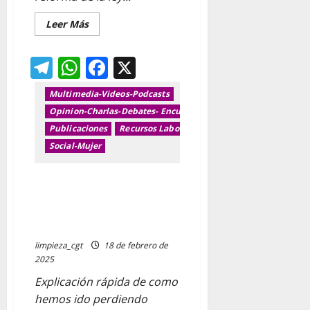
Leer
Leer Más
más
acerca
de
Telegram
WhatsApp
Facebook
X
Reforma
ley
extranjería
2025:
Multimedia-Videos-Podcasts
Formación
en
Opinion-Charlas-Debates- Encuentros y jornadas
Inmigración
Publicaciones
Recursos Laborales
Situación
irregular,
Social-Mujer
regularización
y
arraigo
EVOLUCION DE LAS PENSIONES
CON LAS DIFERNTES REFOMAS
IMPUESTAS POR GOBIERNOS
CCOO y UGT
limpieza_cgt
18 de febrero de
2025
Explicación rápida de como
hemos ido perdiendo