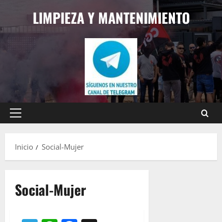
Saltar
LIMPIEZA Y MANTENIMIENTO
al
contenido
Menú
principal
Inicio
Social-Mujer
Social-Mujer