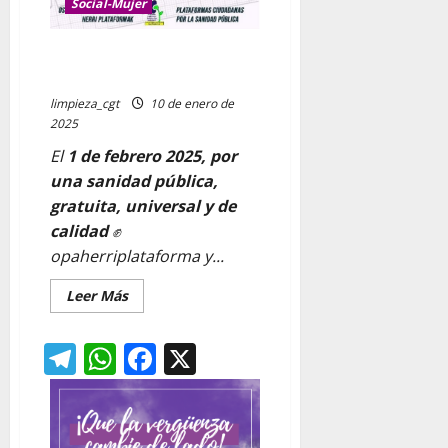
Social-Mujer
1 Febrero mani por Osakidetza,
Te va la vida en ello
limpieza_cgt
10 de enero de
2025
El
1 de febrero 2025, por
una sanidad pública,
gratuita, universal y de
calidad
✊
opaherriplataforma y...
Leer
Leer Más
más
acerca
de
Telegram
WhatsApp
Facebook
X
1
Febrero
mani
por
Osakidetza,
Te
va