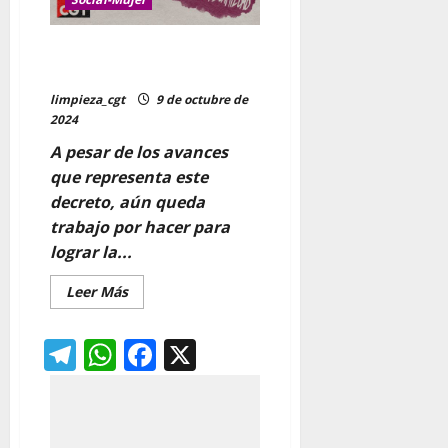
Las Trabajadoras del Hogar. La
Protección Laboral
limpieza_cgt
9 de octubre de
2024
A pesar de los avances
que representa este
decreto, aún queda
trabajo por hacer para
lograr la...
Leer
Leer Más
más
acerca
de
Telegram
WhatsApp
Facebook
X
Las
Trabajadoras
del
Hogar.
La
Protección
Laboral