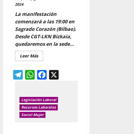
2024
La manifestación
comenzará a las 19:00 en
Sagrado Corazón (Bilbao).
Desde CGT-LKN Bizkaia,
quedaremos en la sede...
Leer
Leer Más
más
acerca
de
Telegram
WhatsApp
Facebook
X
8M
Legislación Laboral
Recursos Laborales
Social-Mujer
AYUDAS POR HIJOS E HIJⒶS