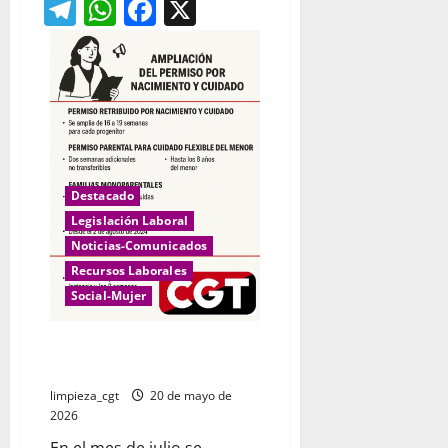
Telegram
WhatsApp
Facebook
X
Destacado
Legislación Laboral
Noticias-Comunicados
Recursos Laborales
Social-Mujer
Permisos por nacimiento y
cuidado
limpieza_cgt
20 de mayo de
2026