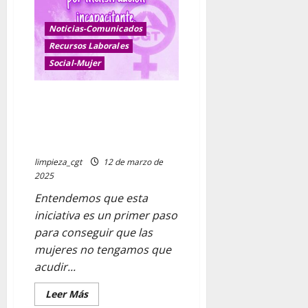
Noticias-Comunicados
Recursos Laborales
Social-Mujer
La baja laboral por
menstruación ya se puede
solicitar: cómo pedirla y cuáles
son los requisito
limpieza_cgt
12 de marzo de
2025
Entendemos que esta
iniciativa es un primer paso
para conseguir que las
mujeres no tengamos que
acudir...
Leer
Leer Más
más