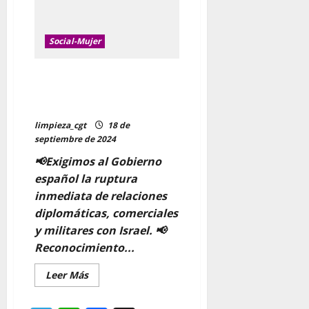
Social-Mujer
VIERNES 27 CONCENTRACIÓN
19H EN EL ARRIAGA POR EL FIN
DEL GENOCIDIO
limpieza_cgt
18 de
septiembre de 2024
📢Exigimos al Gobierno
español la ruptura
inmediata de relaciones
diplomáticas, comerciales
y militares con Israel. 📢
Reconocimiento...
Leer
Leer Más
más
acerca
de