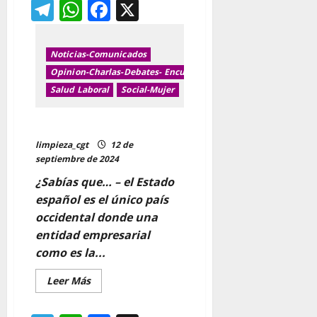
Telegram
WhatsApp
Facebook
X
VIERNES
27
CONCENTRACIÓN
19H
EN
EL
Noticias-Comunicados
ARRIAGA
Opinion-Charlas-Debates- Encuentros y jornadas
POR
EL
Salud Laboral
Social-Mujer
FIN
DEL
GENOCIDIO
Mutuas: El Negocio de la Salud
limpieza_cgt
12 de
septiembre de 2024
¿Sabías que…
– el Estado
español es el único país
occidental donde una
entidad empresarial
como es la...
Leer
Leer Más
más
acerca
de