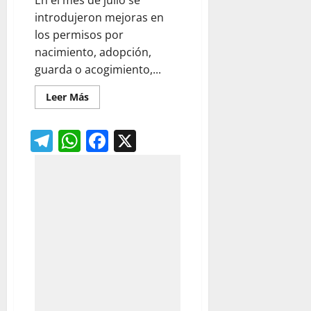
En el mes de julio se
introdujeron mejoras en
los permisos por
nacimiento, adopción,
guarda o acogimiento,...
Leer
Leer Más
más
acerca
de
Telegram
WhatsApp
Facebook
X
Permisos
por
nacimiento
y
cuidado