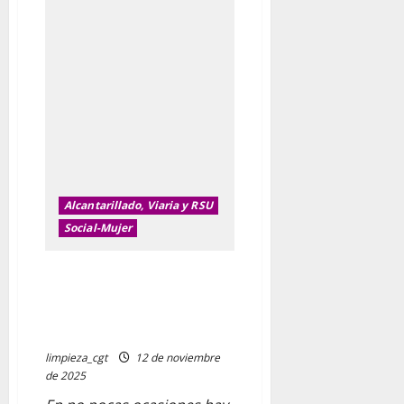
SEXISTA
Alcantarillado, Viaria y RSU
Social-Mujer
El alegato de un barrendero de
Gijón que arrasa en redes
sociales: «No soy un
barremierdas
limpieza_cgt
12 de noviembre
de 2025