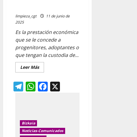
menores afectados por
enfermedad grave o cáncer
limpieza_cgt
11 de junio de
2025
Es la prestación económica
que se le concede a
progenitores, adoptantes o
que tengan la custodia de...
Leer
Leer Más
más
acerca
de
Telegram
WhatsApp
Facebook
X
Ayuda
Económica
cuidado
menores
afectados
por
enfermedad
grave
o
cáncer
Bizkaia
Noticias-Comunicados