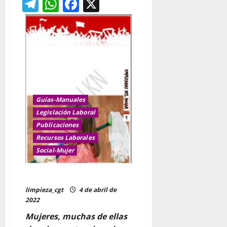
Telegram
WhatsApp
Facebook
X
que
edad
tiene
que
empezar
a
trabajar
una
persona
joven
para
tener
una
pensión
Guías-Manuales
digna?
Legislación Laboral
Publicaciones
Recursos Laborales
Social-Mujer
Guía empleadas del hogar
limpieza_cgt
4 de abril de
2022
Mujeres, muchas de ellas