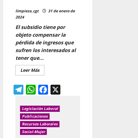
CON ENFERMEDAD GRAVE
limpieza_cgt
31 de enero de
2024
El subsidio tiene por
objeto compensar la
pérdida de ingresos que
sufren los interesados al
tener que...
Leer
Leer Más
más
acerca
de
Telegram
WhatsApp
Facebook
X
AYUDAS
POR
HIJOS
E
HIJⒶS
CON
Legislación Laboral
ENFERMEDAD
Publicaciones
GRAVE
Recursos Laborales
Social-Mujer