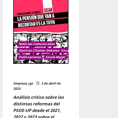
en
Radio
Klara
Noticias-Comunicados
Opinion-Charlas-Debates- Encuentros y jornadas
Publicaciones
Social-Mujer
Boletín – Pensiones Públicas,
sostenibilidad del sistema.
limpieza_cgt
3 de abril de
2023
Análisis crítico sobre las
distintas reformas del
PSOE-UP desde el 2021,
2022 y 2023 sobre el