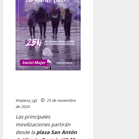
la
vida
en
ello
Social-Mujer
A25-25N DIA INTERNACIONAL
CONTRA LAS VIOLENCIAS
MACHISTAS
limpieza_cgt
25 de noviembre
de 2024
Las principales
movilizaciones partirán
desde la
plaza San Antón