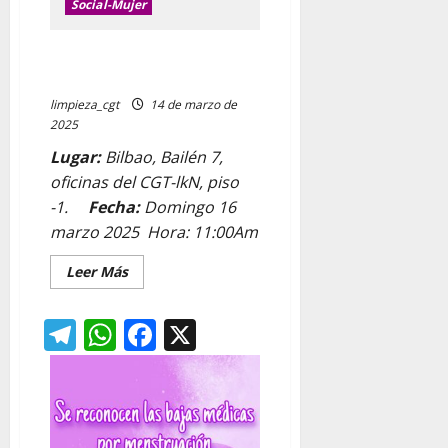
Social-Mujer
Invitacion formacion
trabajadoras hogar
limpieza_cgt
14 de marzo de
2025
Lugar:
Bilbao, Bailén 7,
oficinas del CGT-lkN, piso
-1.
Fecha:
Domingo 16
marzo 2025 Hora: 11:00Am
Leer
Leer Más
más
acerca
de
Telegram
WhatsApp
Facebook
X
Invitacion
formacion
trabajadoras
hogar