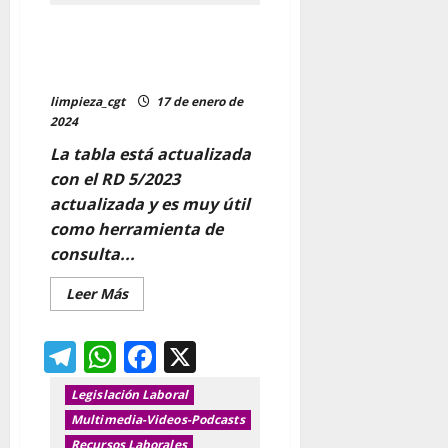
Tabla Resumen Medidas
conciliación Estatuto de los
Trabajadores actualizada RD
limpieza_cgt
17 de enero de
2024
La tabla está actualizada
con el RD 5/2023
actualizada y es muy útil
como herramienta de
consulta...
Leer
Leer Más
más
acerca
de
Telegram
WhatsApp
Facebook
X
Tabla
Resumen
Medidas
conciliación
Legislación Laboral
Estatuto
de
Multimedia-Videos-Podcasts
los
Recursos Laborales
Trabajadores