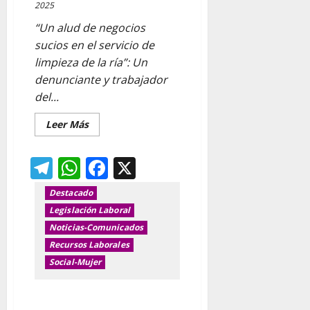
2025
“Un alud de negocios
sucios en el servicio de
limpieza de la ría”: Un
denunciante y trabajador
del...
Leer
Leer Más
más
acerca
de
Telegram
WhatsApp
Facebook
X
El
“sucio”
negocio
tras
Destacado
la
Legislación Laboral
subcontratación
del
Noticias-Comunicados
servicio
de
Recursos Laborales
limpieza
de
Social-Mujer
la
ría
de
Ayuda Económica cuidado
Bilbao