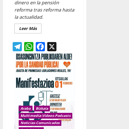
dinero en la pensión
reforma tras reforma hasta
la actualidad.
Leer
Leer Más
más
acerca
de
Telegram
WhatsApp
Facebook
X
EVOLUCION
DE
LAS
PENSIONES
CON
LAS
DIFERNTES
REFOMAS
IMPUESTAS
POR
GOBIERNOS
CCOO
y
UGT
Araba
Bizkaia
Multimedia-Videos-Podcasts
Noticias-Comunicados