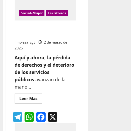
Social-Mujer
Territorios
8 de marzo: Mujeres en lucha,
rompiendo fronteras
limpieza_cgt
2 de marzo de
2026
Aquí y ahora, la pérdida
de derechos y el deterioro
de los servicios
públicos
avanzan de la
mano...
Leer
Leer Más
más
acerca
de
Telegram
WhatsApp
Facebook
X
8
de
marzo:
Mujeres
en