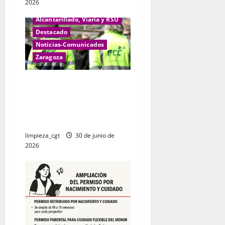
a
2026
d
Alcantarillado, Viaria y RSU
Destacado
a
Noticias-Comunicados
Zaragoza
s
Las plantillas de FCC
Limpieza de Zaragoza
decidirán si van a la huelga
en las fiestas del Pilar.
limpieza_cgt
30 de junio de
2026