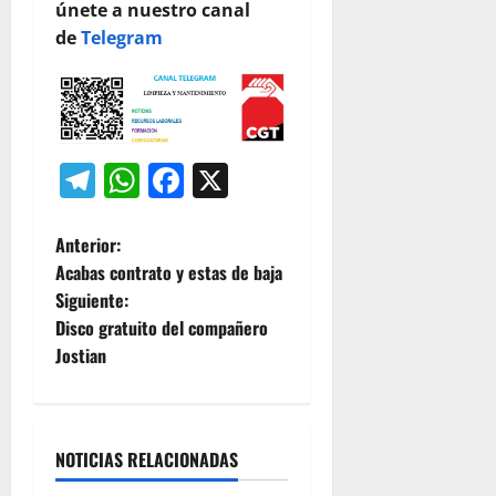
únete a nuestro canal
de
Telegram
Telegram
WhatsApp
Facebook
X
N
Anterior:
Acabas contrato y estas de baja
a
Siguiente:
Disco gratuito del compañero
v
Jostian
e
g
NOTICIAS RELACIONADAS
a