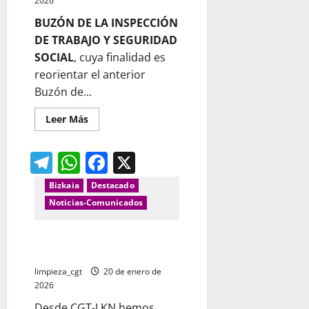
2026
BUZÓN DE LA INSPECCIÓN
DE TRABAJO Y SEGURIDAD
SOCIAL
, cuya finalidad es
reorientar el anterior
Buzón de...
Leer
Leer Más
más
acerca
de
Telegram
WhatsApp
Facebook
X
¿Cómo
mandar
una
Bizkaia
Destacado
Inspección
de
Noticias-Comunicados
Trabajo
de
forma
anónima?
Cambio de convenio en limpieza
de trenes Garbialdi Bizkaia
limpieza_cgt
20 de enero de
2026
Desde CGT-LKN hemos