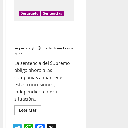
Destacado
Sentencias
El Supremo obliga a las
empresas a mantener las cestas
de Navidad a sus empleados
limpieza_cgt
15 de diciembre de
2025
La sentencia del Supremo
obliga ahora a las
compañías a mantener
estas concesiones,
independiente de su
situación...
Leer
Leer Más
más
acerca
de
El