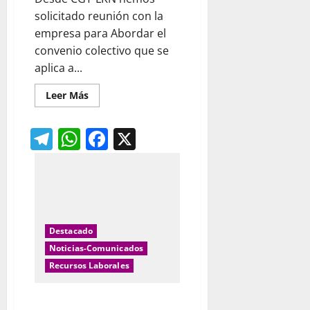
solicitado reunión con la
empresa para Abordar el
convenio colectivo que se
aplica a...
Leer
Leer Más
más
acerca
de
Telegram
WhatsApp
Facebook
X
Cambio
de
convenio
en
limpieza
de
trenes
Garbialdi
Bizkaia
Destacado
Noticias-Comunicados
Recursos Laborales
PIF, Permisos Individuales de