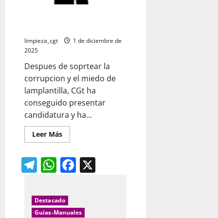
Resultado elecciones limpieza
viaria Portuigalete
limpieza_cgt
1 de diciembre de
2025
Despues de soprtear la
corrupcion y el miedo de
lamplantilla, CGt ha
conseguido presentar
candidatura y ha...
Leer
Leer Más
más
acerca
de
Telegram
WhatsApp
Facebook
X
Resultado
elecciones
limpieza
viaria
Portuigalete
Destacado
Guías-Manuales