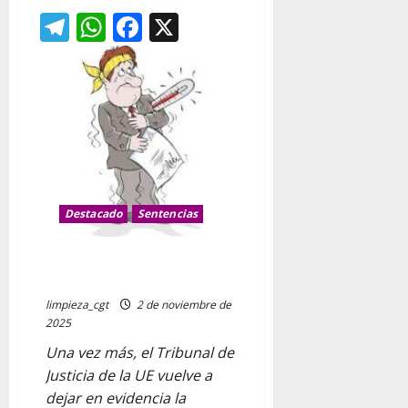
de
Telegram
WhatsApp
Facebook
X
Disco
gratuito
del
compañero
Jostian
Destacado
Sentencias
El despido durante la baja
médica ya es despido nulo
limpieza_cgt
2 de noviembre de
2025
Una vez más, el Tribunal de
Justicia de la UE vuelve a
dejar en evidencia la