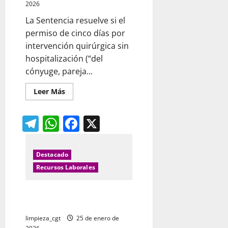
2026
La Sentencia resuelve si el
permiso de cinco días por
intervención quirúrgica sin
hospitalización (“del
cónyuge, pareja...
Leer
Leer Más
más
acerca
de
Telegram
WhatsApp
Facebook
X
El
reposo
domiciliario
equivale
a
ingreso
Destacado
en
Recursos Laborales
cuestión
de
permisos
retribuidos
¿Cómo mandar una Inspección
de Trabajo de forma anónima?
limpieza_cgt
25 de enero de