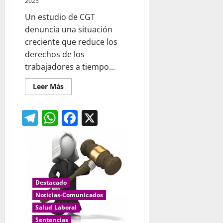
2025
Un estudio de CGT
denuncia una situación
creciente que reduce los
derechos de los
trabajadores a tiempo...
Leer
Leer Más
más
acerca
de
Telegram
WhatsApp
Facebook
X
Jornadas
parciales
y
horas
complementarias,
una
flexibilización
que
genera
empleo
Destacado
precario
e
Noticias-Comunicados
inestable
Salud Laboral
Sentencias