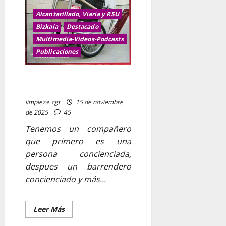
Alcantarillado, Viaria y RSU
Bizkaia
Destacado
Multimedia-Videos-Podcasts
Publicaciones
Disco gratuito del compañero
Jostian
limpieza_cgt
15 de noviembre
de 2025
45
Tenemos un compañero
que primero es una
persona concienciada,
despues un barrendero
concienciado y más...
Leer
Leer Más
más
acerca