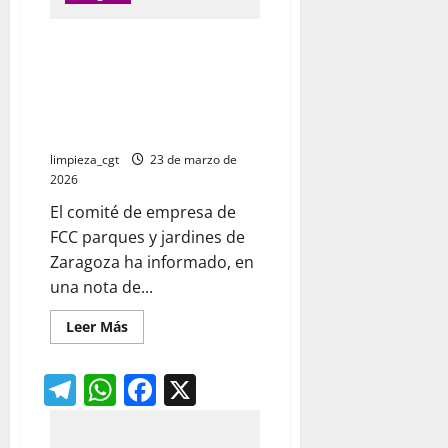
decisión
del
Tribunal
Preacuerdo en el SAMA para un
Supremo
nuevo convenio entre el Comité
de Empresa y la dirección de
FCC Parques y Jardines de
Zaragoza
limpieza_cgt
23 de marzo de
2026
El comité de empresa de
FCC parques y jardines de
Zaragoza ha informado, en
una nota de...
Leer
Leer Más
más
acerca
de
Telegram
WhatsApp
Facebook
X
Preacuerdo
en
el
SAMA
para