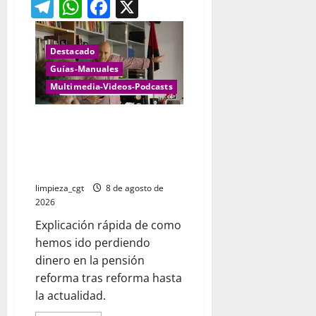
Telegram
WhatsApp
Facebook
X
Destacado
Guías-Manuales
Multimedia-Videos-Podcasts
EVOLUCION DE LAS PENSIONES
CON LAS DIFERNTES REFOMAS
IMPUESTAS POR GOBIERNOS
CCOO y UGT
limpieza_cgt
8 de agosto de
2026
Explicación rápida de como
hemos ido perdiendo
dinero en la pensión
reforma tras reforma hasta
la actualidad.