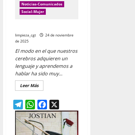
Noticias-Comunicados
Social-Mujer
Manual del lenguaje NO SEXISTA
limpieza_cgt
24 de noviembre
de 2025
El modo en el que nuestros
cerebros adquieren un
lenguaje y aprendemos a
hablar ha sido muy...
Leer
Leer Más
más
acerca
de
Telegram
WhatsApp
Facebook
X
Manual
del
lenguaje
NO
SEXISTA