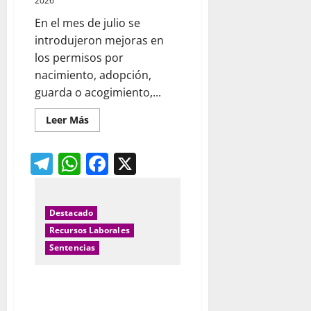
2026
En el mes de julio se
introdujeron mejoras en
los permisos por
nacimiento, adopción,
guarda o acogimiento,...
Leer
Leer Más
más
acerca
de
Telegram
WhatsApp
Facebook
X
Permisos
por
nacimiento
y
cuidado
Destacado
Recursos Laborales
Sentencias
Las empresas deberán revisar
sus sistemas de fichaje tras la