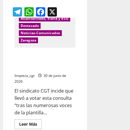
acerca
de
Telegram
WhatsApp
Facebook
X
¿
Qué
hacer
Alcantarillado, Viaria y RSU
ante
un
Destacado
despido
Noticias-Comunicados
o
fin
Zaragoza
de
contrato?
Las plantillas de FCC Limpieza
de Zaragoza decidirán si van a la
huelga en las fiestas del Pilar.
limpieza_cgt
30 de junio de
2026
El sindicato CGT incide que
llevó a votar esta consulta
“tras las numerosas voces
de la plantilla...
Leer
Leer Más
más