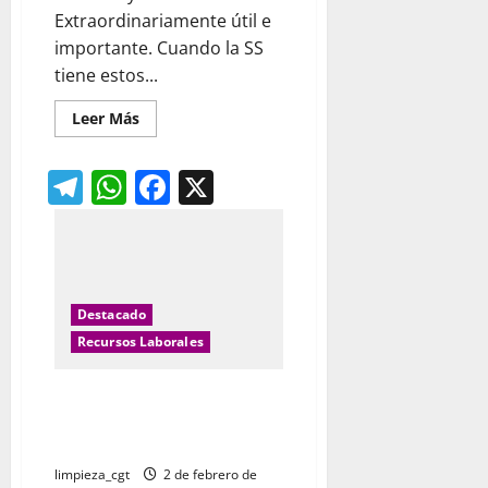
Extraordinariamente útil e
importante. Cuando la SS
tiene estos...
Leer
Leer Más
más
acerca
de
Telegram
WhatsApp
Facebook
X
Trámites
oficiales
por
internet
con
la
Seguridad
Social,
Hacienda
Destacado
y
SEPE.
Recursos Laborales
El reposo domiciliario equivale a
ingreso en cuestión de
permisos retribuidos
limpieza_cgt
2 de febrero de