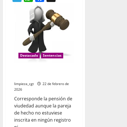
FCC
Aqualia
hacia
la
plantilla
de
saneamiento
de
Málaga
Destacado
Sentencias
Pensión de viudedad cuando la
pareja de hecho no está inscrita
limpieza_cgt
22 de febrero de
2026
Corresponde la pensión de
viudedad aunque la pareja
de hecho no estuviese
inscrita en ningún registro
ni...