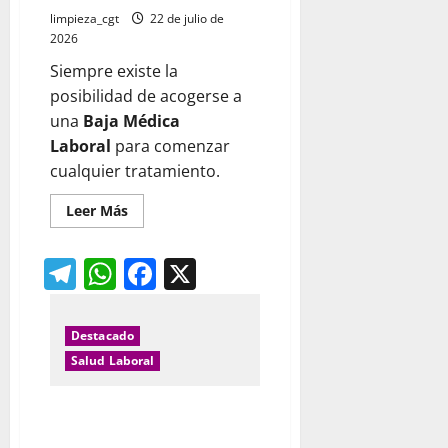
limpieza_cgt
22 de julio de
2026
Siempre existe la
posibilidad de acogerse a
una
Baja Médica
Laboral
para comenzar
cualquier tratamiento.
Leer
Leer Más
más
acerca
de
Telegram
WhatsApp
Facebook
X
DROGODEPENDENCIA:
LAS
DROGAS
Y
EL
MUNDO
Destacado
LABORAL
Salud Laboral
Incapacidad temporal: realidad
y ficción