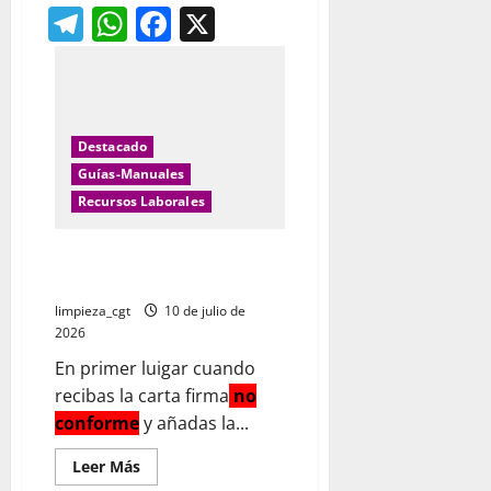
Telegram
WhatsApp
Facebook
X
CANAL
NOTICIAS
LIMPIEZA
Y
JARDINERIA
Destacado
Guías-Manuales
Recursos Laborales
¿ Qué hacer ante un despido o
fin de contrato?
limpieza_cgt
10 de julio de
2026
En primer luigar cuando
recibas la carta firma
no
conforme
y añadas la...
Leer
Leer Más
más