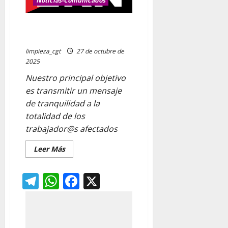
Noticias-Comunicados
Información importante sobre
el futuro de GARBIALDI
limpieza_cgt
27 de octubre de
2025
Nuestro principal objetivo
es transmitir un mensaje
de tranquilidad a la
totalidad de los
trabajador@s afectados
Leer
Leer Más
más
acerca
de
Telegram
WhatsApp
Facebook
X
Información
importante
sobre
el
futuro
de
GARBIALDI