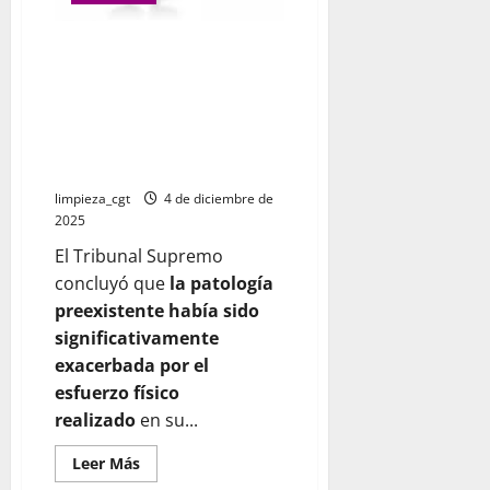
El TS recuerda que la
enfermedad común
preexistente agravada por la
actividad laboral puede
considerarse accidente de
trabajo
limpieza_cgt
4 de diciembre de
2025
El Tribunal Supremo
concluyó que
la patología
preexistente había sido
significativamente
exacerbada por el
esfuerzo físico
realizado
en su...
Leer
Leer Más
más