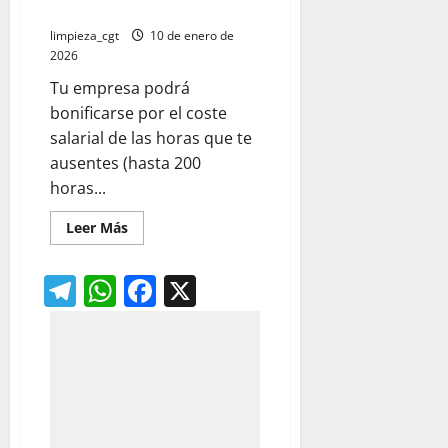
Formación
limpieza_cgt
10 de enero de
2026
Tu empresa podrá
bonificarse por el coste
salarial de las horas que te
ausentes (hasta 200
horas...
Leer
Leer Más
más
acerca
de
Telegram
WhatsApp
Facebook
X
PIF,
Permisos
Individuales
de
Formación