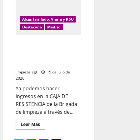
Alcantarillado, Viaria y RSU
Destacado
Madrid
CAJA DE RESISTENCIA Servicio
Municipal de Limpieza del
Ayuntamiento de Alcalá de
Henares
limpieza_cgt
15 de julio de
2026
Ya podemos hacer
ingresos en la CAJA DE
RESISTENCIA de la Brigada
de limpieza a través de...
Leer
Leer Más
más
acerca
de