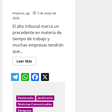
última decisión del Tribunal
Supremo
limpieza_cgt
5 de mayo de
2026
El alto tribunal marca un
precedente en materia de
tiempo de trabajo y
muchas empresas tendrán
que...
Leer
Leer Más
más
acerca
de
Telegram
WhatsApp
Facebook
X
Las
empresas
deberán
revisar
sus
sistemas
de
Destacado
Jardineria
fichaje
tras
Noticias-Comunicados
la
última
Zaragoza