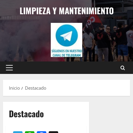
Saltar
LIMPIEZA Y MANTENIMIENTO
al
contenido
Menú
principal
Inicio
Destacado
Destacado