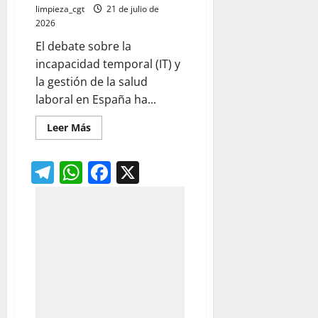
limpieza_cgt
21 de julio de
2026
El debate sobre la
incapacidad temporal (IT) y
la gestión de la salud
laboral en España ha...
Leer
Leer Más
más
acerca
de
Telegram
WhatsApp
Facebook
X
Incapacidad
temporal:
realidad
y
ficción