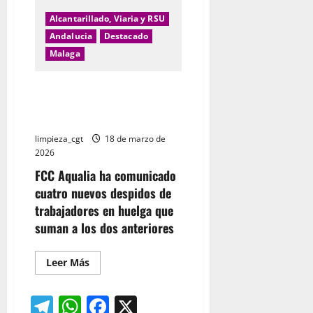
un
nuevo
Alcantarillado, Viaria y RSU
convenio
entre
Andalucia
Destacado
el
Comité
Malaga
de
Empresa
y
Agresión de FCC Aqualia hacia
la
dirección
la plantilla de saneamiento de
de
Málaga
FCC
Parques
limpieza_cgt
18 de marzo de
y
Jardines
2026
de
Zaragoza
FCC Aqualia ha comunicado
cuatro nuevos despidos de
trabajadores en huelga que
suman a los dos anteriores
Leer
Leer Más
más
acerca
de
Telegram
WhatsApp
Facebook
X
Agresión
de