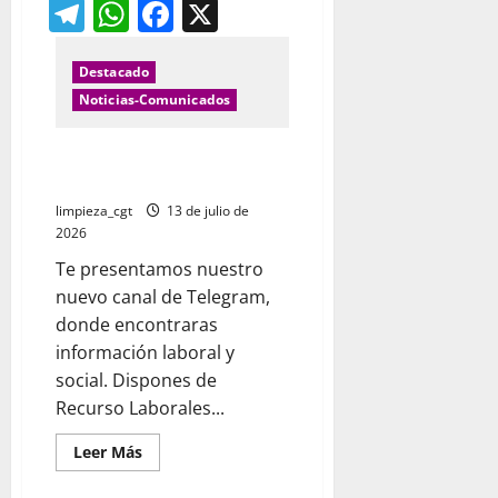
Telegram
WhatsApp
Facebook
X
CAJA
DE
RESISTENCIA
Servicio
Municipal
Destacado
de
Limpieza
Noticias-Comunicados
del
Ayuntamiento
de
CANAL NOTICIAS LIMPIEZA Y
Alcalá
de
JARDINERIA
Henares
limpieza_cgt
13 de julio de
2026
Te presentamos nuestro
nuevo canal de Telegram,
donde encontraras
información laboral y
social. Dispones de
Recurso Laborales...
Leer
Leer Más
más
acerca
de