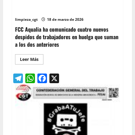
Jardines
Agresión de FCC Aqualia hacia la plantilla de
de
saneamiento de Málaga
Zaragoza
limpieza_cgt
18 de marzo de 2026
FCC Aqualia ha comunicado cuatro nuevos
despidos de trabajadores en huelga que suman
a los dos anteriores
Leer
Leer Más
más
acerca
de
Telegram
WhatsApp
Facebook
X
Agresión
de
FCC
Aqualia
hacia
la
plantilla
de
saneamiento
de
Málaga