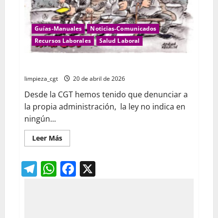
Guías-Manuales
Noticias-Comunicados
Recursos Laborales
Salud Laboral
Guía: Coeficientes Reductores ( jubilación)
limpieza_cgt
20 de abril de 2026
Desde la CGT hemos tenido que denunciar a
la propia administración, la ley no indica en
ningún...
Leer
Leer Más
más
acerca
de
Telegram
WhatsApp
Facebook
X
Guía:
Coeficientes
Reductores
(
jubilación)