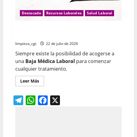
Destacado
Recursos Laborales
Salud Laboral
DROGODEPENDENCIA: LAS DROGAS Y EL MUNDO
LABORAL
limpieza_cgt
22 de julio de 2026
Siempre existe la posibilidad de acogerse a
una
Baja Médica Laboral
para comenzar
cualquier tratamiento.
Leer
Leer Más
más
acerca
de
Telegram
WhatsApp
Facebook
X
DROGODEPENDENCIA:
LAS
DROGAS
Y
EL
MUNDO
LABORAL