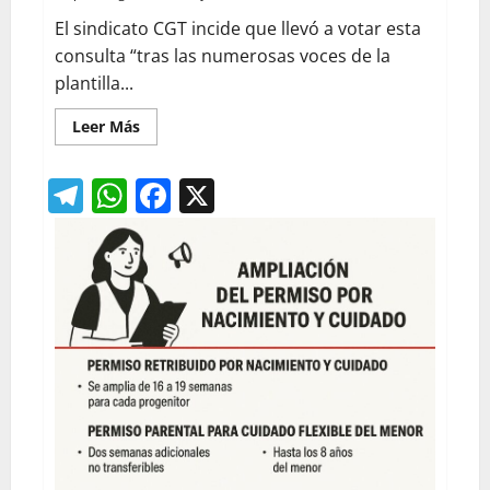
El sindicato CGT incide que llevó a votar esta
consulta “tras las numerosas voces de la
plantilla...
Leer
Leer Más
más
acerca
de
Telegram
WhatsApp
Facebook
X
Las
plantillas
de
FCC
Limpieza
de
Zaragoza
decidirán
si
van
a
la
huelga
en
las
fiestas
del
Pilar.