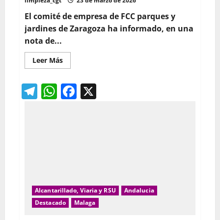
limpieza_cgt
23 de marzo de 2026
discapacidad
El comité de empresa de FCC parques y
jardines de Zaragoza ha informado, en una
nota de...
Leer
Leer Más
más
acerca
de
Telegram
WhatsApp
Facebook
X
Preacuerdo
en
el
SAMA
para
un
nuevo
convenio
entre
el
Comité
de
Empresa
y
la
dirección
Alcantarillado, Viaria y RSU
Andalucia
de
Destacado
Malaga
FCC
Parques
y