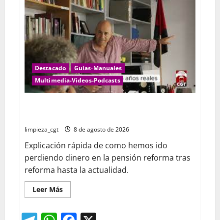
Destacado
Guías-Manuales
Multimedia-Videos-Podcasts
EVOLUCION DE LAS PENSIONES CON LAS DIFERNTES
REFOMAS IMPUESTAS POR GOBIERNOS CCOO y UGT
limpieza_cgt
8 de agosto de 2026
Explicación rápida de como hemos ido
perdiendo dinero en la pensión reforma tras
reforma hasta la actualidad.
Leer
Leer Más
más
acerca
de
EVOLUCION