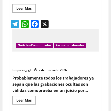
Leer
Leer Más
más
acerca
de
Telegram
WhatsApp
Facebook
X
¿CUÁNTO
PUEDE
DURAR
LA
BAJA
MÉDICA?
Noticias-Comunicados
Recursos Laborales
Qué podría ser útil grabar para una demanda contra
la empresa
limpieza_cgt
2 de marzo de 2026
Probablemente todos los trabajadores ya
sepan que las grabaciones ocultas son
válidas comoprueba en un juicio por...
Leer
Leer Más
más
acerca
de