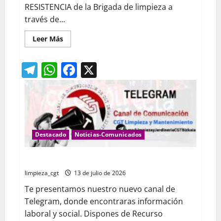
RESISTENCIA de la Brigada de limpieza a
través de...
Leer
Leer Más
más
acerca
de
Telegram
WhatsApp
Facebook
X
CAJA
DE
RESISTENCIA
Servicio
Municipal
de
Limpieza
del
Ayuntamiento
de
Destacado
Noticias-Comunicados
Alcalá
de
Henares
CANAL NOTICIAS LIMPIEZA Y JARDINERIA
limpieza_cgt
13 de julio de 2026
Te presentamos nuestro nuevo canal de
Telegram, donde encontraras información
laboral y social. Dispones de Recurso