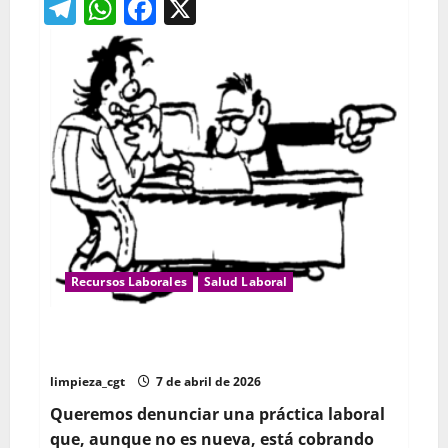
Telegram
WhatsApp
Facebook
X
Guia
de
defensa
laboral
frenteb
a
las
mutuas
Recursos Laborales
Salud Laboral
El despido silencioso: una estrategia de desgaste
laboral
limpieza_cgt
7 de abril de 2026
Queremos denunciar una práctica laboral
que, aunque no es nueva, está cobrando