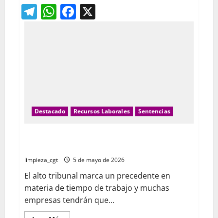
de
Telegram
WhatsApp
Facebook
X
Permisos
por
nacimiento
y
cuidado
Destacado
Recursos Laborales
Sentencias
Las empresas deberán revisar sus sistemas de
fichaje tras la última decisión del Tribunal Supremo
limpieza_cgt
5 de mayo de 2026
El alto tribunal marca un precedente en
materia de tiempo de trabajo y muchas
empresas tendrán que...