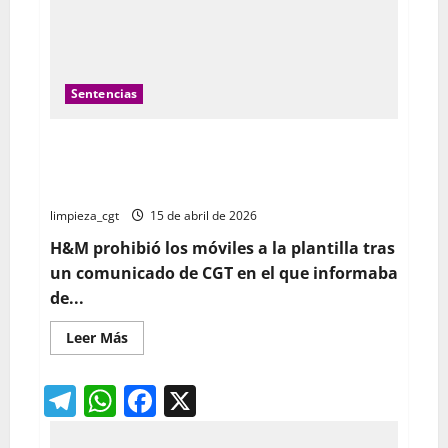
Sentencias
Nula la decisión de prohibir los móviles en el centro
de trabajo por vulnerar el derecho fundamental de la
libertad de expresión
limpieza_cgt
15 de abril de 2026
H&M prohibió los móviles a la plantilla tras
un comunicado de CGT en el que informaba
de...
Leer
Leer Más
más
acerca
de
Telegram
WhatsApp
Facebook
X
Nula
la
decisión
de