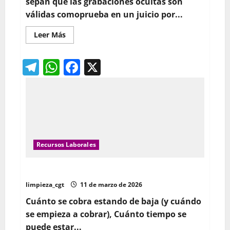
sepan que las grabaciones ocultas son
válidas comoprueba en un juicio por...
Leer
Leer Más
más
acerca
de
Telegram
WhatsApp
Facebook
X
Qué
podría
ser
útil
grabar
para
una
demanda
contra
la
empresa
Recursos Laborales
¿CUÁNTO PUEDE DURAR LA BAJA MÉDICA?
limpieza_cgt
11 de marzo de 2026
Cuánto se cobra estando de baja (y cuándo
se empieza a cobrar), Cuánto tiempo se
puede estar...