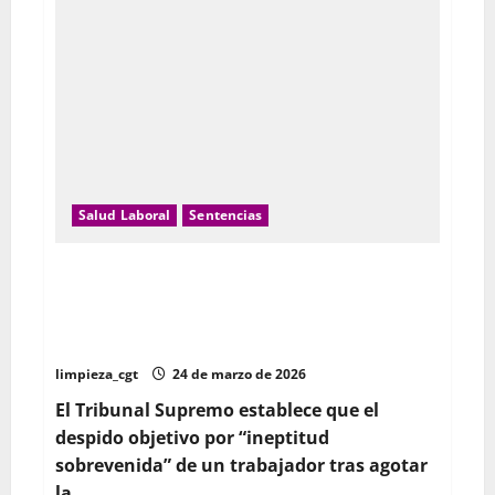
Salud Laboral
Sentencias
El Tribunal Supremo confirma que los despidos por
“ineptitud sobrevenida” serán nulos si la empresa no
intenta antes adaptar el puesto de trabajo del
empleado con discapacidad
limpieza_cgt
24 de marzo de 2026
El Tribunal Supremo establece que el
despido objetivo por “ineptitud
sobrevenida” de un trabajador tras agotar
la...