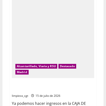
Alcantarillado, Viaria y RSU
Destacado
Madrid
CAJA DE RESISTENCIA Servicio Municipal de Limpieza
del Ayuntamiento de Alcalá de Henares
limpieza_cgt
15 de julio de 2026
Ya podemos hacer ingresos en la CAJA DE