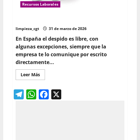
Recursos Laborales
El Despido , ¿Qué hacer si sucede?
limpieza_cgt
31 de marzo de 2026
En España el despido es libre, con
algunas excepciones, siempre que la
empresa te lo comunique por escrito
directamente...
Leer
Leer Más
más
acerca
de
Telegram
WhatsApp
Facebook
X
El
Despido
,
¿Qué
hacer
si
sucede?