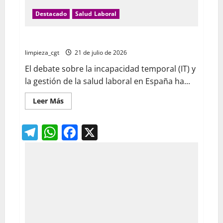
Destacado
Salud Laboral
Incapacidad temporal: realidad y ficción
limpieza_cgt
21 de julio de 2026
El debate sobre la incapacidad temporal (IT) y
la gestión de la salud laboral en España ha...
Leer
Leer Más
más
acerca
de
Telegram
WhatsApp
Facebook
X
Incapacidad
temporal:
realidad
y
ficción