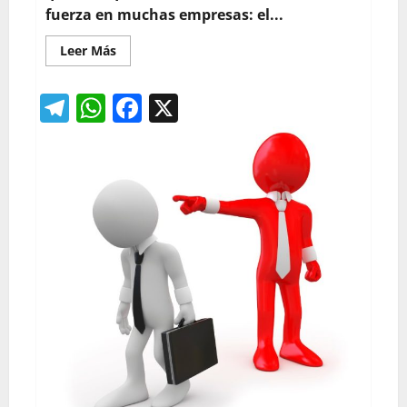
fuerza en muchas empresas: el...
Leer
Leer Más
más
acerca
de
Telegram
WhatsApp
Facebook
X
El
despido
silencioso:
una
estrategia
de
desgaste
laboral