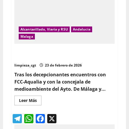
Alcantarillado, Viaria y RSU
Andalucia
Malaga
Se cumplen 22 días de huelga indefinida de la
plantilla de redes de saneamiento Málaga
limpieza_cgt
23 de febrero de 2026
Tras los decepcionantes encuentros con
FCC-Aqualia y con la concejala de
medioambiente del Ayto. De Málaga y...
Leer
Leer Más
más
acerca
de
Telegram
WhatsApp
Facebook
X
Se
cumplen
22
días