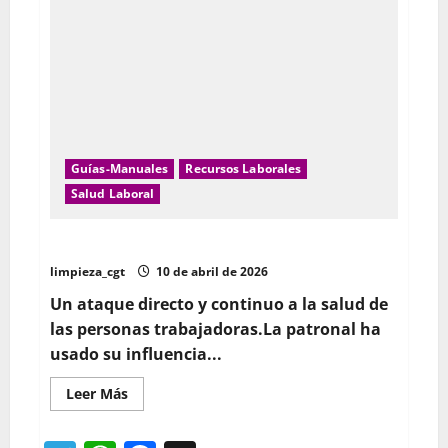
prohibir
los
móviles
en
el
centro
de
trabajo
por
vulnerar
el
derecho
fundamental
Guías-Manuales
Recursos Laborales
de
Salud Laboral
la
libertad
de
expresión
Guia de defensa laboral frenteb a las mutuas
limpieza_cgt
10 de abril de 2026
Un ataque directo y continuo a la salud de
las personas trabajadoras.La patronal ha
usado su influencia...
Leer
Leer Más
más
acerca
de