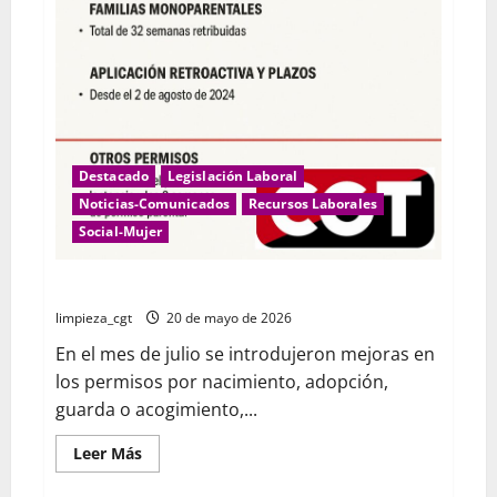
Destacado
Legislación Laboral
Noticias-Comunicados
Recursos Laborales
Social-Mujer
Permisos por nacimiento y cuidado
limpieza_cgt
20 de mayo de 2026
En el mes de julio se introdujeron mejoras en
los permisos por nacimiento, adopción,
guarda o acogimiento,...
Leer
Leer Más
más
acerca