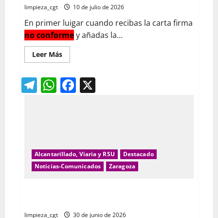
limpieza_cgt
10 de julio de 2026
En primer luigar cuando recibas la carta firma
no conforme
y añadas la...
Leer
Leer Más
más
acerca
de
Telegram
WhatsApp
Facebook
X
¿
Qué
hacer
ante
un
despido
o
fin
de
contrato?
Alcantarillado, Viaria y RSU
Destacado
Noticias-Comunicados
Zaragoza
Las plantillas de FCC Limpieza de Zaragoza decidirán
si van a la huelga en las fiestas del Pilar.
limpieza_cgt
30 de junio de 2026