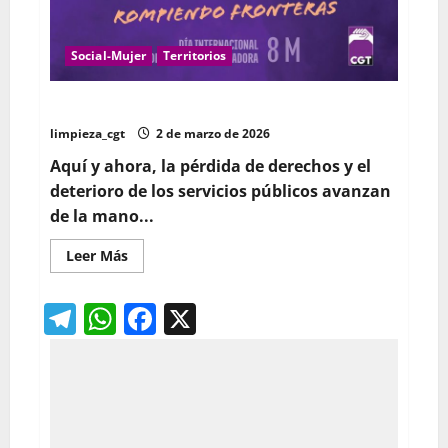
Social-Mujer
Territorios
8 de marzo: Mujeres en lucha, rompiendo fronteras
limpieza_cgt
2 de marzo de 2026
Aquí y ahora, la pérdida de derechos y el
deterioro de los servicios públicos
avanzan
de la mano...
Leer
Leer Más
más
acerca
de
Telegram
WhatsApp
Facebook
X
8
de
marzo:
Mujeres
en
lucha,
rompiendo
fronteras