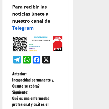
Para recibir las
noticias únete a
nuestro canal de
Telegram
Telegram
WhatsApp
Facebook
X
N
Anterior:
Incapacidad permanente ¿
a
Cuanto se cobra?
Siguiente:
v
Qué es una enfermedad
e
profesional y cuál es el