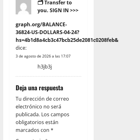
🗂 Transfer to
n
you. SIGN IN >>>
d
graph.org/BALANCE-
36824-US-DOLLARS-04-24?
e
hs=4b1d8a4cb3c47bcb25de2081c0208feb&
e
dice:
3 de agosto de 2026 a las 17:07
n
h3jb3j
t
r
Deja una respuesta
Tu dirección de correo
a
electrónico no será
d
publicada.
Los campos
obligatorios están
a
marcados con
*