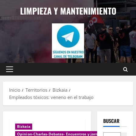
Saltar
LIMPIEZA Y MANTENIMIENTO
al
contenido
Menú
principal
Inicio
Territorios
Bizkaia
Empleados tóxicos: veneno en el trabajo
BUSCAR
Bizkaia
Opinion-Charlas-Debates- Encuentros y jornadas