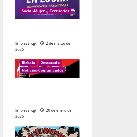
Social-Mujer
Territorios
8 de marzo: Mujeres en
lucha, rompiendo fronteras
limpieza_cgt
2 de marzo de
2026
Bizkaia
Destacado
Noticias-Comunicados
Cambio de convenio en
limpieza de trenes Garbialdi
Bizkaia
limpieza_cgt
20 de enero de
2026