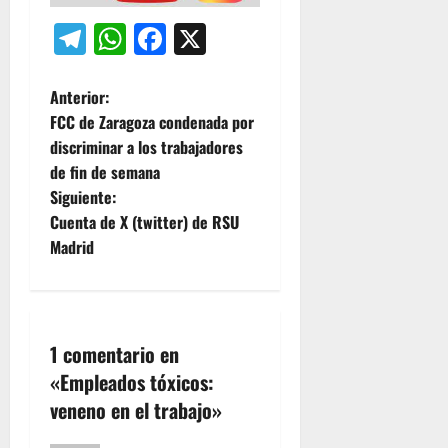
Telegram
WhatsApp
Facebook
X
N
Anterior:
FCC de Zaragoza condenada por
a
discriminar a los trabajadores
de fin de semana
v
Siguiente:
e
Cuenta de X (twitter) de RSU
Madrid
g
a
c
1 comentario en
«
Empleados tóxicos:
i
veneno en el trabajo
»
ó