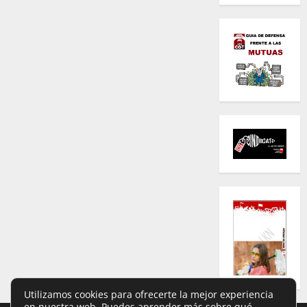
Utilizamos cookies para ofrecerte la mejor experiencia
en nuestra web. Puedes aprender más sobre qué