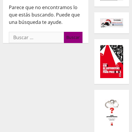
Parece que no encontramos lo
que estás buscando. Puede que
una búsqueda te ayude.
Buscar: