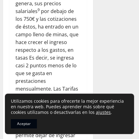
genera, sus precios
9
salariales
por debajo de
los 750€ y las cotizaciones
de éstos, ha entrado en un
campo lleno de minas, que
hace crecer el ingreso
respecto a los gastos, en
tasas Es decir, se ingresa
casi 2 puntos menos de lo
que se gasta en
prestaciones
mensualmente. Las Tarifas
Planas y las exenciones de
Utilizamos cookies para ofrecerte la mejor experiencia
cotización empresarial
en nuestra web. Puedes aprender más sobre qué
(exención de cotizar hasta
cookies utilizamos o desactivarlas en los
ajustes
.
los 500€), además de las
Aceptar
bonificaciones al empleo,
permite dejar de ingresar