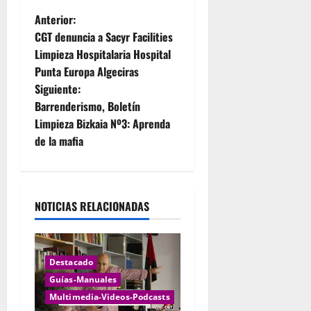
N
Anterior:
CGT denuncia a Sacyr Facilities
a
Limpieza Hospitalaria Hospital
Punta Europa Algeciras
v
Siguiente:
e
Barrenderismo, Boletín
Limpieza Bizkaia Nº3: Aprenda
g
de la mafia
a
c
NOTICIAS RELACIONADAS
i
ó
Destacado
n
Guías-Manuales
Multimedia-Videos-Podcasts