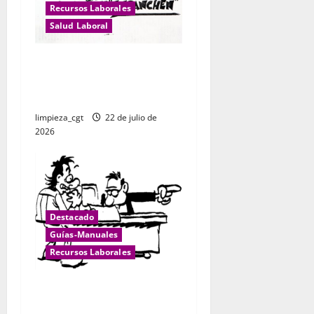
Recursos Laborales
Salud Laboral
DROGODEPENDENCIA: LAS
DROGAS Y EL MUNDO
LABORAL
limpieza_cgt
22 de julio de
2026
Destacado
Guías-Manuales
Recursos Laborales
¿ Qué hacer ante un despido
o fin de contrato?