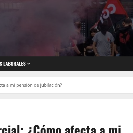
S LABORALES
ta a mi pensión de jubilación?
rcial; ¿Cómo afecta a mi