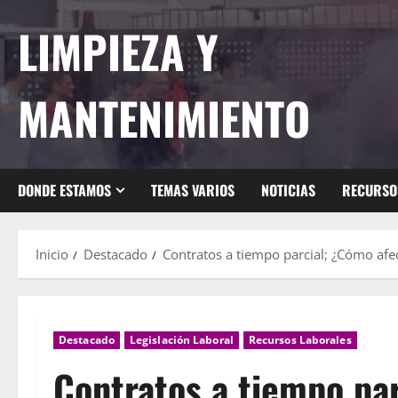
Saltar
LIMPIEZA Y
al
contenido
MANTENIMIENTO
DONDE ESTAMOS
TEMAS VARIOS
NOTICIAS
RECURSO
Inicio
Destacado
Contratos a tiempo parcial; ¿Cómo afec
Destacado
Legislación Laboral
Recursos Laborales
Contratos a tiempo pa