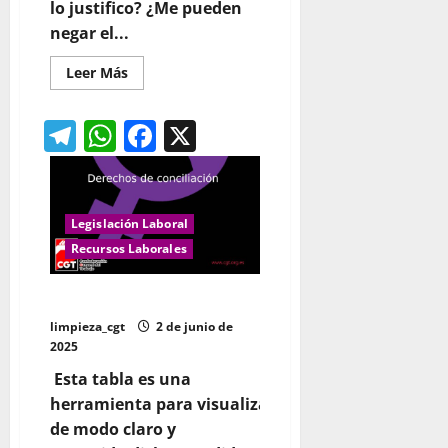
lo justifico? ¿Me pueden
negar el...
Leer
Leer Más
más
acerca
de
Telegram
WhatsApp
Facebook
X
EXPLICACIÓN
DE
LOS
5
DÍAS
DE
PERMISO.
Legislación Laboral
Operan
a
Recursos Laborales
mi
familiar
Conciliación
limpieza_cgt
2 de junio de
2025
Esta tabla es una
herramienta
para visualizar
de modo claro y