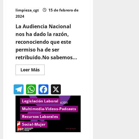
RETRIBUIDO
limpieza_cgt
15 de febrero de
2024
La Audiencia Nacional
nos ha dado la razón,
reconociendo que este
permiso ha de ser
retribuido.No sabemos...
Leer
Leer Más
más
acerca
de
Telegram
WhatsApp
Facebook
X
EL
PERMISO
DE
FUERZA
Legislación Laboral
MAYOR
DE
Multimedia-Videos-Podcasts
HASTA
Recursos Laborales
4
DÍAS
Social-Mujer
SEA
RETRIBUIDO