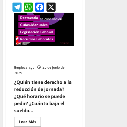
de
Telegram
WhatsApp
Facebook
X
NUEVO
El
Gobierno
amplía
Destacado
en
tres
Guías-Manuales
semanas
Legislación Laboral
el
permiso
Recursos Laborales
de
nacimiento
y
cuidado
Cómo pedir la reducción de
de
jornada
menor
y
limpieza_cgt
25 de junio de
lo
incrementa
2025
a
32
¿Quién tiene derecho a la
semanas
para
reducción de jornada?
familias
monoparentales
¿Qué horario se puede
pedir? ¿Cuánto baja el
sueldo...
Leer
Leer Más
más