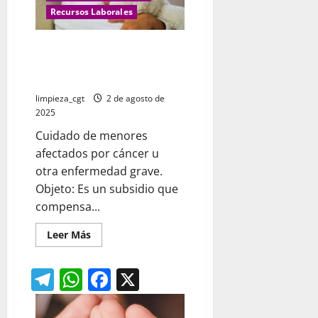
o
Recursos Laborales
cuidado
del
menor
Cuidado de menores afectados
a
19
por cáncer u otra enfermedad
semanas
grave
limpieza_cgt
2 de agosto de
2025
Cuidado de menores
afectados por cáncer u
otra enfermedad grave.
Objeto: Es un subsidio que
compensa...
Leer
Leer Más
más
acerca
de
Telegram
WhatsApp
Facebook
X
Cuidado
de
menores
afectados
por