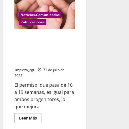
cáncer
u
otra
enfermedad
Noticias-Comunicados
grave
Publicaciones
NUEVO El Gobierno amplía en
tres semanas el permiso de
nacimiento y cuidado de menor
y lo incrementa a 32 semanas
para familias monoparentales
limpieza_cgt
31 de julio de
2025
El permiso, que pasa de 16
a 19 semanas, es igual para
ambos progenitores, lo
que mejora...
Leer
Leer Más
más
acerca