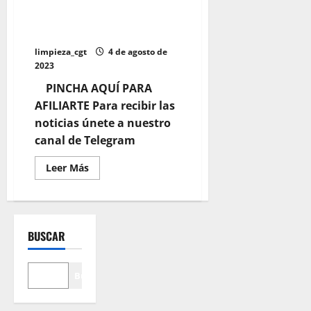
Derechos de conciliación,
permisos retribuidos.
Entrevista en Radio Klara
limpieza_cgt
4 de agosto de
2023
PINCHA AQUÍ PARA
AFILIARTE Para recibir las
noticias únete a nuestro
canal de Telegram
Leer
Leer Más
más
acerca
de
Derechos
de
conciliación,
BUSCAR
permisos
retribuidos.
Entrevista
en
Radio
Buscar
Klara