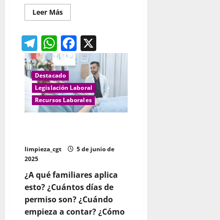
Leer
Leer Más
más
acerca
de
Telegram
WhatsApp
Facebook
X
Conciliación
Tabla
Resumen
Estatuto
de
los
Destacado
Trabajadores
Legislación Laboral
Recursos Laborales
EXPLICACIÓN DE LOS 5 DÍAS DE
PERMISO. Operan a mi familiar
limpieza_cgt
5 de junio de
2025
¿A qué familiares aplica
esto? ¿Cuántos días de
permiso son? ¿Cuándo
empieza a contar? ¿Cómo