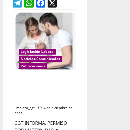
Telegram
WhatsApp
Facebook
X
Legislación Laboral
Noticias-Comunicados
Publicaciones
AUN ESTAS A TIEMPO DE
SOLICITAR PERMISO
RETRIBUIDO MATERNIDAD Y
PATERNIDAD.
limpieza_cgt
4 de diciembre de
2025
CGT INFORMA. PERMISO