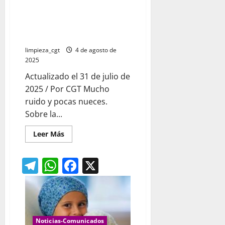
Sobre la ampliación del permiso
por nacimiento, adopción o
acogimiento o cuidado del
menor a 19 semanas
limpieza_cgt
4 de agosto de
2025
Actualizado el 31 de julio de
2025 / Por CGT Mucho
ruido y pocas nueces.
Sobre la...
Leer
Leer Más
más
acerca
de
Telegram
WhatsApp
Facebook
X
Sobre
la
ampliación
del
permiso
por
nacimiento,
adopción
o
Noticias-Comunicados
acogimiento