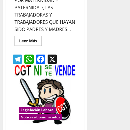
POR MATERNIDAD Y
PATERNIDAD, LAS
TRABAJADORAS Y
TRABAJADORES QUE HAYAN
SIDO PADRES Y MADRES...
Leer
Leer Más
más
acerca
de
Telegram
WhatsApp
Facebook
X
AUN
ESTAS
A
TIEMPO
DE
SOLICITAR
PERMISO
RETRIBUIDO
MATERNIDAD
Y
PATERNIDAD.
Legislación Laboral
Noticias-Comunicados