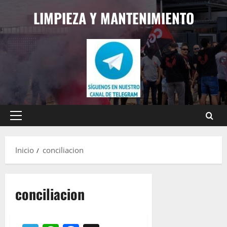
Saltar
LIMPIEZA Y MANTENIMIENTO
al
contenido
Menú
principal
Inicio
conciliacion
conciliacion