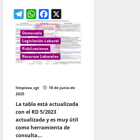
acerca
de
Telegram
WhatsApp
Facebook
X
Cómo
pedir
la
reducción
de
jornada
Destacado
Legislación Laboral
Publicaciones
Recursos Laborales
Conciliación Tabla Resumen
Estatuto de los Trabajadores
limpieza_cgt
16 de junio de
2025
La tabla está actualizada
con el RD 5/2023
actualizada y es muy útil
como herramienta de
consulta...