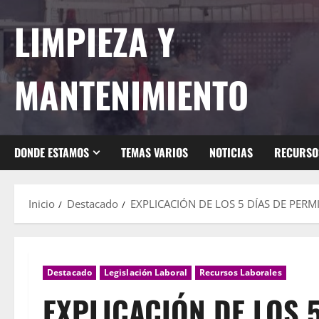
Saltar
LIMPIEZA Y
al
contenido
MANTENIMIENTO
DONDE ESTAMOS
TEMAS VARIOS
NOTICIAS
RECURSO
Inicio
Destacado
EXPLICACIÓN DE LOS 5 DÍAS DE PERMIS
Destacado
Legislación Laboral
Recursos Laborales
EXPLICACIÓN DE LOS 