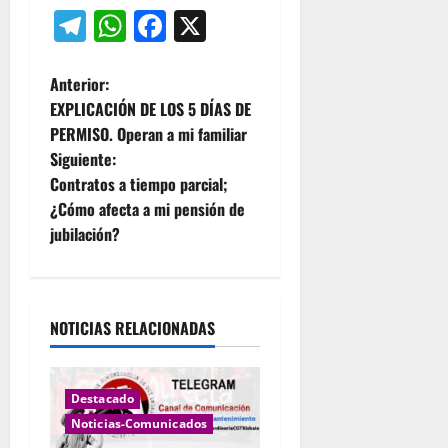
Telegram
WhatsApp
Facebook
X
N
Anterior:
EXPLICACIÓN DE LOS 5 DÍAS DE
a
PERMISO. Operan a mi familiar
Siguiente:
v
Contratos a tiempo parcial;
e
¿Cómo afecta a mi pensión de
jubilación?
g
a
NOTICIAS RELACIONADAS
c
i
Destacado
ó
Noticias-Comunicados