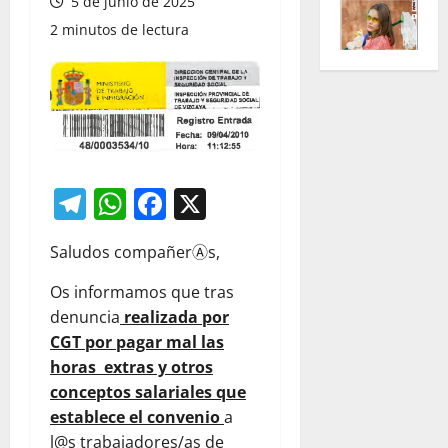
5 de junio de 2025
2 minutos de lectura
Telegram
WhatsApp
Facebook
X
Saludos compañerⒶs,
Os informamos que tras
denuncia
realizada por
CGT por pagar mal las
horas extras y otros
conceptos salariales que
establece el convenio
a
l@s trabajadores/as de