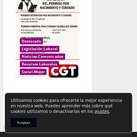
Destacado
Legislación Laboral
Noticias-Comunicados
Recursos Laborales
Social-Mujer
Permisos por nacimiento y
cuidado
Utilizamos cookies para ofrecerte la mejor experiencia
limpieza_cgt
20 de mayo de
en nuestra web. Puedes aprender más sobre qué
2026
cookies utilizamos o desactivarlas en los
ajustes
.
Aceptar