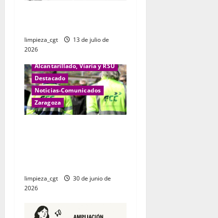
n
CANAL NOTICIAS LIMPIEZA Y
JARDINERIA
d
limpieza_cgt
13 de julio de
e
2026
e
Alcantarillado, Viaria y RSU
Destacado
n
Noticias-Comunicados
Zaragoza
t
Las plantillas de FCC
r
Limpieza de Zaragoza
a
decidirán si van a la huelga
en las fiestas del Pilar.
d
limpieza_cgt
30 de junio de
a
2026
s