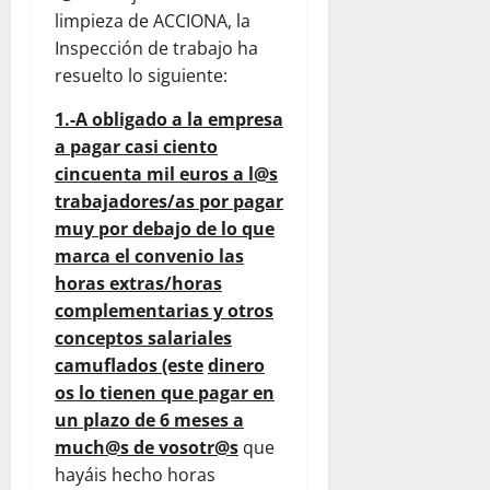
limpieza de ACCIONA, la
Inspección de trabajo ha
resuelto lo siguiente:
1.-A obligado a la empresa
a pagar casi ciento
cincuenta mil euros a l@s
trabajadores/as por pagar
muy por debajo de lo que
marca el convenio las
horas extras/horas
complementarias y otros
conceptos salariales
camuflados (este
dinero
os lo tienen que pagar en
un plazo de 6 meses a
much@s de vosotr@s
que
hayáis hecho horas