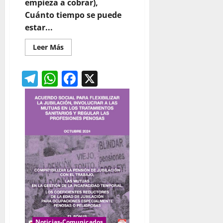
empieza a cobrar),
Cuánto tiempo se puede
estar...
Leer
Leer Más
más
acerca
de
Telegram
WhatsApp
Facebook
X
¿CUÁNTO
PUEDE
DURAR
LA
BAJA
MÉDICA?
Noticias-Comunicados