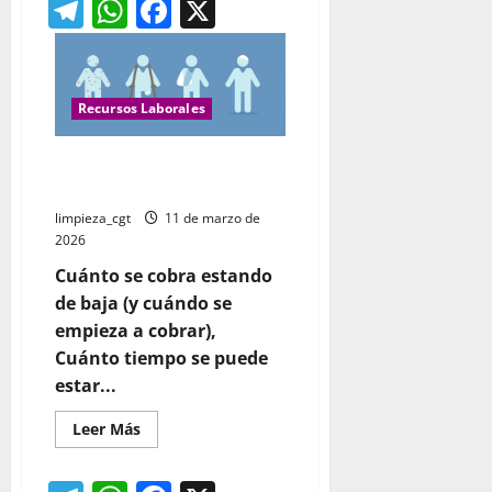
Telegram
WhatsApp
Facebook
X
Recursos Laborales
¿CUÁNTO PUEDE DURAR LA
BAJA MÉDICA?
limpieza_cgt
11 de marzo de
2026
Cuánto se cobra estando
de baja (y cuándo se
empieza a cobrar),
Cuánto tiempo se puede
estar...
Leer
Leer Más
más
acerca
de
¿CUÁNTO