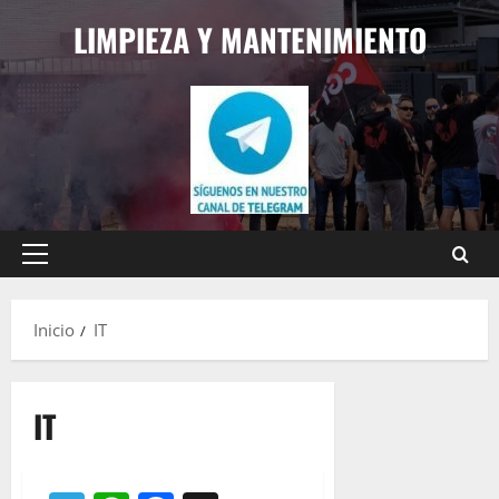
Saltar
LIMPIEZA Y MANTENIMIENTO
al
contenido
Menú
principal
Inicio
IT
IT