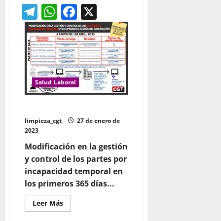
de
Telegram
WhatsApp
Facebook
X
El
salario
para
calcular
indemnización
de
despido
no
debe
incluir
el
Salud Laboral
periodo
del
ERTE
ni
Partes de baja
de
IT
limpieza_cgt
27 de enero de
2023
Modificación en la gestión
y control de los partes por
incapacidad temporal en
los primeros 365 días...
Leer
Leer Más
más
acerca