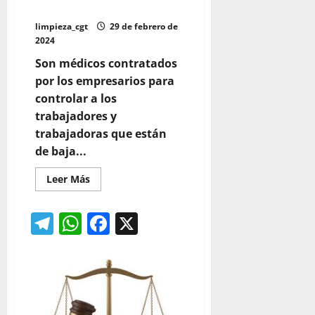
POLICÍA»
limpieza_cgt
29 de febrero de
2024
Son médicos contratados
por los empresarios para
controlar a los
trabajadores y
trabajadoras que están
de baja...
Leer
Leer Más
más
acerca
de
Telegram
WhatsApp
Facebook
X
CONTROL
DE
BAJAS
«MEDICOS
POLICÍA»