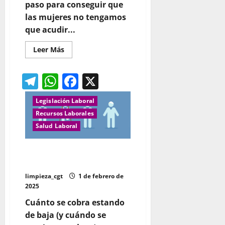
paso para conseguir que
las mujeres no tengamos
que acudir...
Leer
Leer Más
más
acerca
de
Telegram
WhatsApp
Facebook
X
La
baja
laboral
por
Legislación Laboral
menstruación
ya
Recursos Laborales
se
Salud Laboral
puede
solicitar:
cómo
pedirla
¿CUÁNTO PUEDE DURAR LA
y
BAJA MÉDICA?
cuáles
son
los
limpieza_cgt
1 de febrero de
requisito
2025
Cuánto se cobra estando
de baja (y cuándo se