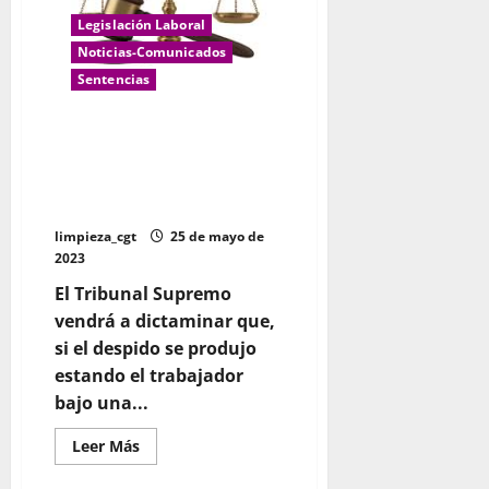
Legislación Laboral
Noticias-Comunicados
Sentencias
El salario para calcular
indemnización de despido no
debe incluir el periodo del ERTE
ni de IT
limpieza_cgt
25 de mayo de
2023
El Tribunal Supremo
vendrá a dictaminar que,
si el despido se produjo
estando el trabajador
bajo una...
Leer
Leer Más
más
acerca