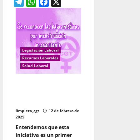
Telegram
WhatsApp
Facebook
X
PUEDE
DURAR
LA
BAJA
MÉDICA?
Legislación Laboral
Recursos Laborales
Salud Laboral
La baja laboral por
menstruación ya se puede
solicitar: cómo pedirla y cuáles
son los requisito
limpieza_cgt
12 de febrero de
2025
Entendemos que esta
iniciativa es un primer