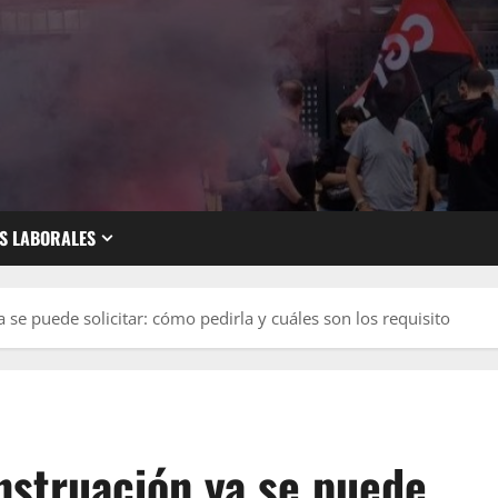
S LABORALES
 se puede solicitar: cómo pedirla y cuáles son los requisito
nstruación ya se puede