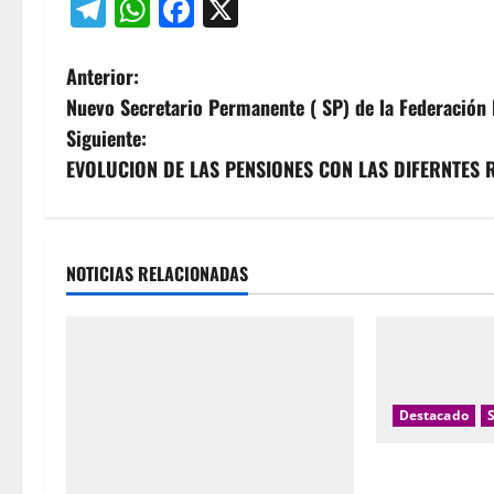
Telegram
WhatsApp
Facebook
X
N
Anterior:
Nuevo Secretario Permanente ( SP) de la Federación 
a
Siguiente:
v
EVOLUCION DE LAS PENSIONES CON LAS DIFERNTES
e
g
NOTICIAS RELACIONADAS
a
c
i
Destacado
ó
Incapacidad te