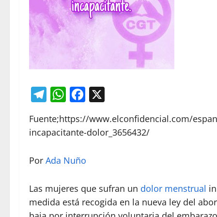
Telegram
WhatsApp
Facebook
X
Fuente;https://www.elconfidencial.com/espa
incapacitante-dolor_3656432/
Por
Ada Nuño
Las mujeres que sufran un
dolor menstrual
in
medida está recogida en la nueva ley del abor
baja por interrupción voluntaria del embarazo 