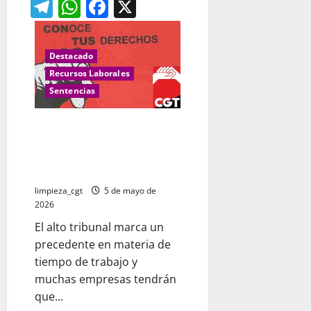
Telegram
WhatsApp
Facebook
X
Destacado
Recursos Laborales
Sentencias
Las empresas deberán revisar
sus sistemas de fichaje tras la
última decisión del Tribunal
Supremo
limpieza_cgt
5 de mayo de
2026
El alto tribunal marca un
precedente en materia de
tiempo de trabajo y
muchas empresas tendrán
que...