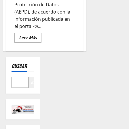
Protección de Datos
(AEPD), de acuerdo con la
información publicada en
el porta
<a...
Leer
Leer Más
más
acerca
de
Europa
prohíbe
la
BUSCAR
huella
dactilar
para
fichar
en
Buscar
el
trabajo