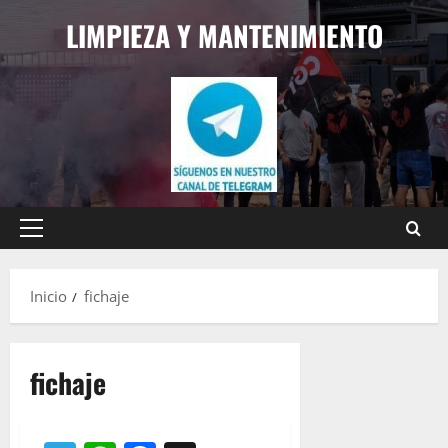
Saltar
LIMPIEZA Y MANTENIMIENTO
al
contenido
Menú
principal
Inicio
fichaje
fichaje