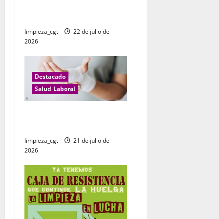
DROGAS Y EL MUNDO
r
LABORAL
limpieza_cgt
22 de julio de
a
2026
d
a
Destacado
Salud Laboral
s
Incapacidad temporal:
realidad y ficción
limpieza_cgt
21 de julio de
2026