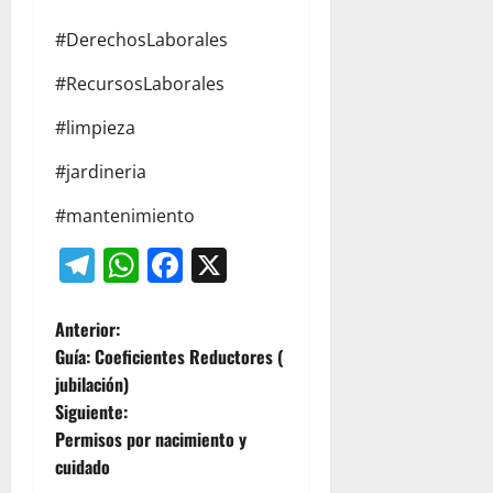
#DerechosLaborales
#RecursosLaborales
#limpieza
#jardineria
#mantenimiento
Telegram
WhatsApp
Facebook
X
N
Anterior:
Guía: Coeficientes Reductores (
a
jubilación)
Siguiente:
v
Permisos por nacimiento y
e
cuidado