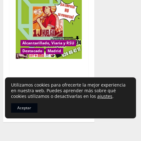
Alcantarillado, Viaria y RSU
Destacado
Madrid
CAJA DE RESISTENCIA
Servicio Municipal de
Limpieza del Ayuntamiento
Utilizamos cookies para ofrecerte la mejor experiencia
de Alcalá de Henares
en nuestra web. Puedes aprender más sobre qué
cookies utilizamos o desactivarlas en los
ajustes
.
limpieza_cgt
15 de julio de
2026
Aceptar