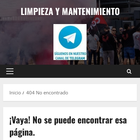
Saltar
LIMPIEZA Y MANTENIMIENTO
al
contenido
Menú
principal
Inicio
404 No encontrado
¡Vaya! No se puede encontrar esa
página.