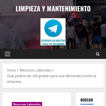
Saltar
LIMPIEZA Y MANTENIMIENTO
al
contenido
Menú
principal
Inicio
Recursos Laborales
Qué podría ser útil grabar para una demanda contra la
empresa
BUSCAR
Recursos Laborales