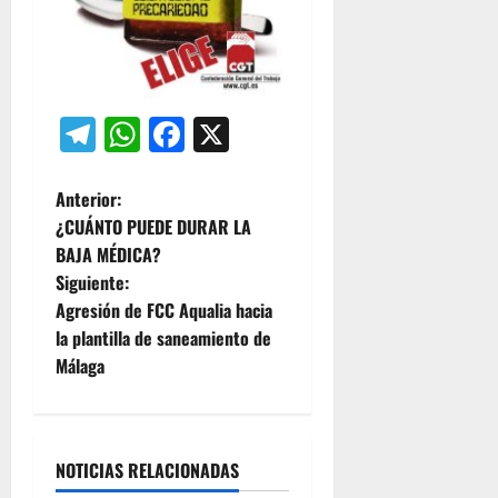
Telegram
WhatsApp
Facebook
X
N
Anterior:
¿CUÁNTO PUEDE DURAR LA
a
BAJA MÉDICA?
Siguiente:
v
Agresión de FCC Aqualia hacia
e
la plantilla de saneamiento de
Málaga
g
a
NOTICIAS RELACIONADAS
c