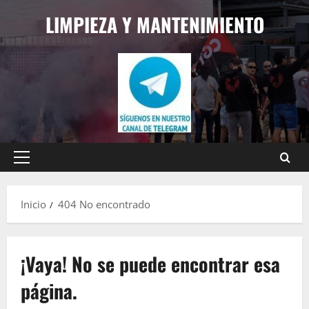
Saltar
LIMPIEZA Y MANTENIMIENTO
al
contenido
Menú
principal
Inicio
404 No encontrado
¡Vaya! No se puede encontrar esa
página.