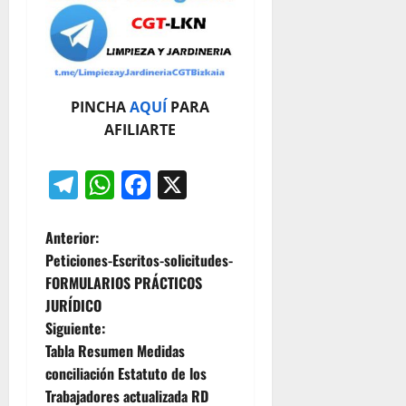
PINCHA
AQUÍ
PARA
AFILIARTE
Telegram
WhatsApp
Facebook
X
N
Anterior:
Peticiones-Escritos-solicitudes-
a
FORMULARIOS PRÁCTICOS
JURÍDICO
v
Siguiente:
e
Tabla Resumen Medidas
conciliación Estatuto de los
g
Trabajadores actualizada RD