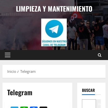
Saltar
LIMPIEZA Y MANTENIMIENTO
al
contenido
Menú
principal
Inicio
Telegram
Telegram
BUSCAR
Buscar