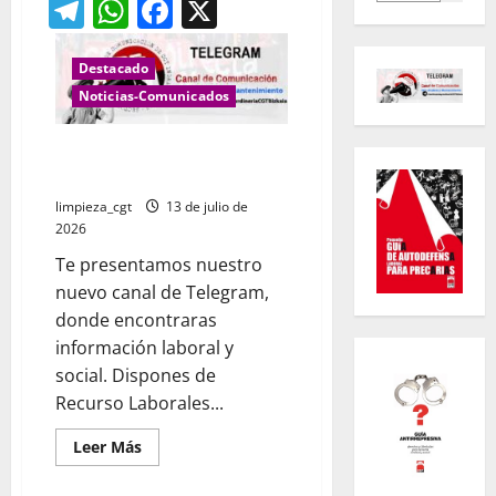
Telegram
WhatsApp
Facebook
X
Destacado
Noticias-Comunicados
CANAL NOTICIAS LIMPIEZA Y
JARDINERIA
limpieza_cgt
13 de julio de
2026
Te presentamos nuestro
nuevo canal de Telegram,
donde encontraras
información laboral y
social. Dispones de
Recurso Laborales...
Leer
Leer Más
más
acerca
de