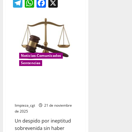
Telegram
WhatsApp
Facebook
X
Noticias-Comunicados
Sentencias
UN NO APTO YA NO ES MOTIVO
DE DESPIDO DIRECTO.Sentencia
del TS 94/2025, de 4 de febrero
de 2025
limpieza_cgt
21 de noviembre
de 2025
Un despido por ineptitud
sobrevenida sin haber