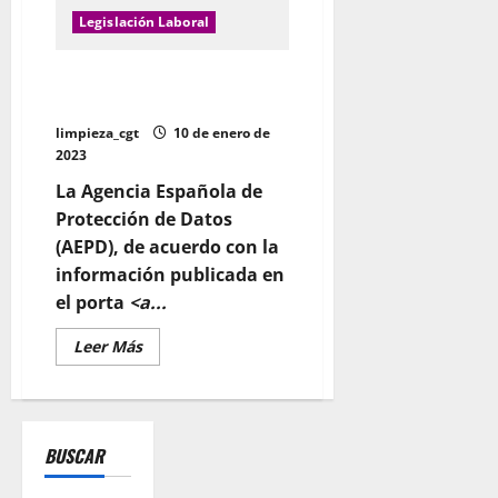
trabajen
con
Legislación Laboral
pantallas
Europa prohíbe la huella dactilar
para fichar en el trabajo
limpieza_cgt
10 de enero de
2023
La Agencia Española de
Protección de Datos
(AEPD), de acuerdo con la
información publicada en
el porta
<a...
Leer
Leer Más
más
acerca
de
Europa
prohíbe
la
BUSCAR
huella
dactilar
para