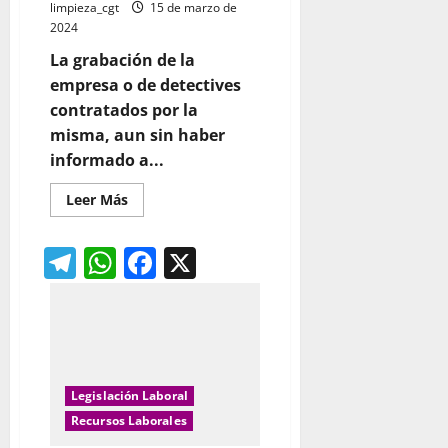
limpieza_cgt
15 de marzo de
2024
La grabación de la
empresa o de detectives
contratados por la
misma, aun sin haber
informado a...
Leer
Leer Más
más
acerca
de
Telegram
WhatsApp
Facebook
X
Detectives
y
videovigilancia
Legislación Laboral
Recursos Laborales