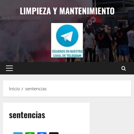
Saltar
LIMPIEZA Y MANTENIMIENTO
al
contenido
Menú
principal
Inicio
sentencias
sentencias