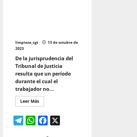
Teletrabajo: Los tiempos de
descanso, guardias y pausas
que implican estar disponible
para trabajar son “tiempo de
trabajo”
limpieza_cgt
13 de octubre de
2023
De la jurisprudencia del
Tribunal de Justicia
resulta que un período
durante el cual el
trabajador no...
Leer
Leer Más
más
acerca
de
Telegram
WhatsApp
Facebook
X
Teletrabajo:
Los
tiempos
de
descanso,