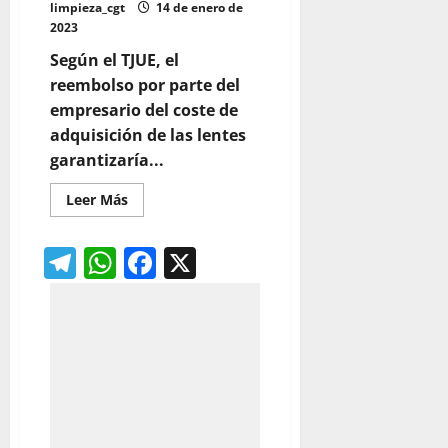
limpieza_cgt
14 de enero de
2023
Según el TJUE, el
reembolso por parte del
empresario del coste de
adquisición de las lentes
garantizaría...
Leer
Leer Más
más
acerca
de
Telegram
WhatsApp
Facebook
X
La
empresa
debe
pagar
el
coste
de
las
gafas
graduadas
a
los
empleados
que