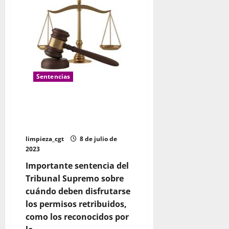
guardias
y
pausas
que
implican
estar
disponible
para
trabajar
son
“tiempo
Sentencias
de
trabajo”
Permiso por hijo y muerte de
familiares se disfrute en “días
de trabajo efectivo” según el TS
limpieza_cgt
8 de julio de
2023
Importante sentencia del
Tribunal Supremo sobre
cuándo deben disfrutarse
los permisos retribuidos,
como los reconocidos por