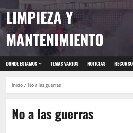
Saltar
LIMPIEZA Y
al
contenido
MANTENIMIENTO
DONDE ESTAMOS
TEMAS VARIOS
NOTICIAS
RECURSO
Inicio
No a las guerras
No a las guerras