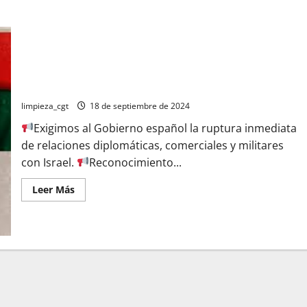
VIERNES 27 CONCENTRACIÓN 19H EN EL ARRIAGA POR EL FIN
DEL GENOCIDIO
limpieza_cgt
18 de septiembre de 2024
Exigimos al Gobierno español la ruptura inmediata
de relaciones diplomáticas, comerciales y militares
con Israel.
Reconocimiento...
Leer
Leer Más
más
acerca
de
VIERNES
27
CONCENTRACIÓN
19H
EN
EL
ARRIAGA
POR
EL