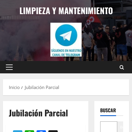
Saltar
LIMPIEZA Y MANTENIMIENTO
al
contenido
Menú
principal
Inicio
Jubilación Parcial
Jubilación Parcial
BUSCAR
Buscar