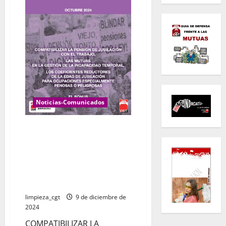
Noticias-Comunicados
ACUERDO SOCIAL PARA
FLEXIBILIZAR LA JUBILACIÓN,
INVOLUCRAR A LAS MUTUAS EN
LOS TRATAMIENTOS SANITARIOS
Y REGULAR LAS PROFESIONES
PENOSAS
limpieza_cgt
9 de diciembre de
2024
COMPATIBILIZAR LA