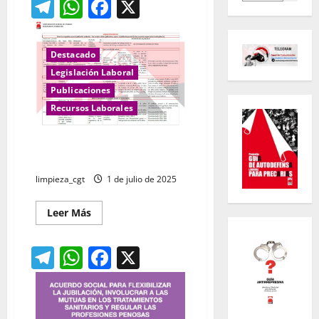
Telegram
WhatsApp
Facebook
X
Destacado
Legislación Laboral
Publicaciones
Recursos Laborales
JUBILACIÓN PARCIAL: Cuadro
resumen
limpieza_cgt
1 de julio de 2025
Leer
Leer Más
más
acerca
de
Telegram
WhatsApp
Facebook
X
JUBILACIÓN
PARCIAL:
Cuadro
resumen