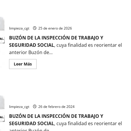
¿Cómo mandar una Inspección de Trabajo de forma anónima?
limpieza_cgt
25 de enero de 2026
BUZÓN DE LA INSPECCIÓN DE TRABAJO Y
SEGURIDAD SOCIAL
, cuya finalidad es reorientar el
anterior Buzón de...
Leer
Leer Más
más
acerca
de
¿Cómo
mandar
una
Inspección
de
¿Cómo mandar una Inspección de Trabajo de forma anónima?
Trabajo
de
limpieza_cgt
26 de febrero de 2024
forma
anónima?
BUZÓN DE LA INSPECCIÓN DE TRABAJO Y
SEGURIDAD SOCIAL
, cuya finalidad es reorientar el
anterior Buzón de...