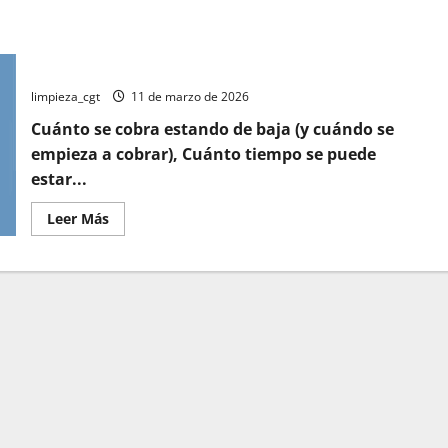
¿CUÁNTO PUEDE DURAR LA BAJA MÉDICA?
limpieza_cgt
11 de marzo de 2026
Cuánto se cobra estando de baja (y cuándo se
empieza a cobrar), Cuánto tiempo se puede
estar...
Leer
Leer Más
más
acerca
de
¿CUÁNTO
PUEDE
DURAR
LA
BAJA
MÉDICA?