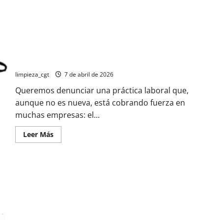
El despido silencioso: una estrategia de desgaste laboral
limpieza_cgt
7 de abril de 2026
Queremos denunciar una práctica laboral que,
aunque no es nueva, está cobrando fuerza en
muchas empresas: el...
Leer
Leer Más
más
acerca
de
El
despido
silencioso:
una
estrategia
de
desgaste
laboral
GUÍA PARA COMBATIR EL ACOSO