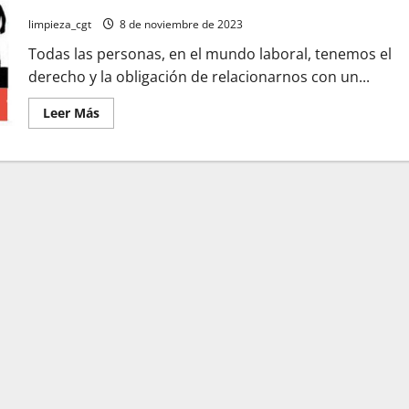
limpieza_cgt
8 de noviembre de 2023
Todas las personas, en el mundo laboral, tenemos el
derecho y la obligación de relacionarnos con un...
Leer
Leer Más
más
acerca
de
GUÍA
PARA
COMBATIR
EL
ACOSO