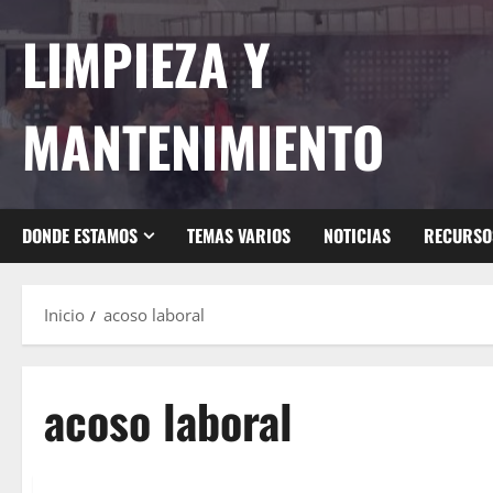
Saltar
LIMPIEZA Y
al
contenido
MANTENIMIENTO
DONDE ESTAMOS
TEMAS VARIOS
NOTICIAS
RECURSO
Inicio
acoso laboral
acoso laboral