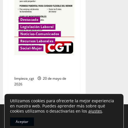
Destacado
Legislación Laboral
Noticias-Comunicados
Recursos Laborales
Social-Mujer
Permisos por nacimiento y
cuidado
limpieza_cgt
20 de mayo de
2026
Utilizamos cookies para ofrecerte la mejor experiencia
en nuestra web. Puedes aprender más sobre qué
cookies utilizamos o desactivarlas en los
ajustes
.
Aviso Legal
,
Política de Privacidad
y
Cookies
|
Aceptar
Copyright © Todos los derechos reservados