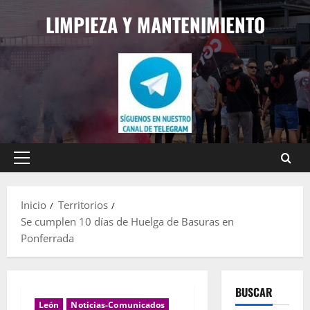
Saltar
LIMPIEZA Y MANTENIMIENTO
al
contenido
Menú
principal
Inicio
Territorios
Se cumplen 10 días de Huelga de Basuras en
Ponferrada
BUSCAR
León
Noticias-Comunicados