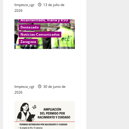
limpieza_cgt
13 de julio de
e
2026
e
Alcantarillado, Viaria y RSU
Destacado
n
Noticias-Comunicados
Zaragoza
t
Las plantillas de FCC
r
Limpieza de Zaragoza
a
decidirán si van a la huelga
en las fiestas del Pilar.
d
limpieza_cgt
30 de junio de
a
2026
s