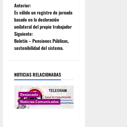
N
Anterior:
Es válido un registro de jornada
a
basado en la declaración
unilateral del propio trabajador
v
Siguiente:
e
Boletín – Pensiones Públicas,
sostenibilidad del sistema.
g
a
NOTICIAS RELACIONADAS
c
i
Destacado
ó
Noticias-Comunicados
n
CANAL NOTICIAS LIMPIEZA Y
JARDINERIA
d