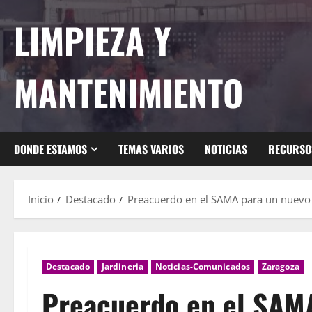
Saltar
LIMPIEZA Y
al
contenido
MANTENIMIENTO
DONDE ESTAMOS
TEMAS VARIOS
NOTICIAS
RECURSO
Inicio
Destacado
Preacuerdo en el SAMA para un nuevo 
Destacado
Jardineria
Noticias-Comunicados
Zaragoza
Preacuerdo en el SAMA