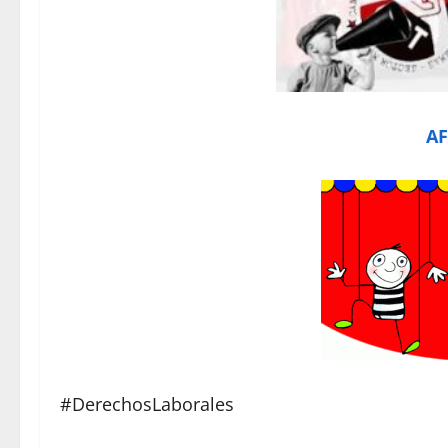
AF
#DerechosLaborales