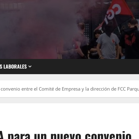
S LABORALES
convenio entre el Comité de Empresa y la dirección de FCC Parqu
 para un nuevo convenio