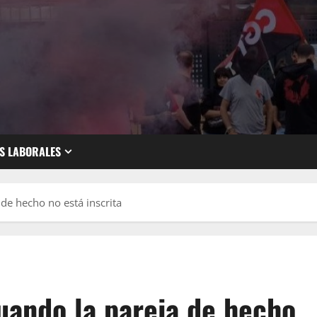
S LABORALES
de hecho no está inscrita
uando la pareja de hecho