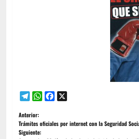
Telegram
WhatsApp
Facebook
X
N
Anterior:
Trámites oficiales por internet con la Seguridad Soci
a
Siguiente: