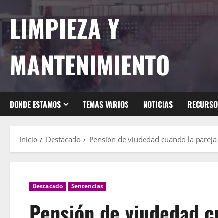
Saltar
LIMPIEZA Y
al
contenido
MANTENIMIENTO
DONDE ESTAMOS
TEMAS VARIOS
NOTICIAS
RECURSO
Inicio
Destacado
Pensión de viudedad cuando la pareja 
Destacado
Sentencias
Pensión de viudedad c