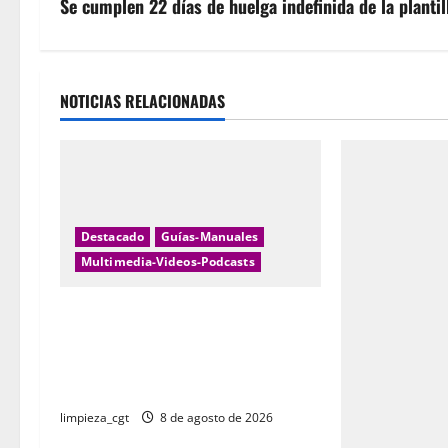
v
Se cumplen 22 días de huelga indefinida de la planti
e
g
NOTICIAS RELACIONADAS
a
c
i
Destacado
Guías-Manuales
ó
Multimedia-Videos-Podcasts
n
EVOLUCION DE LAS PENSIONES CON
d
LAS DIFERNTES REFOMAS
IMPUESTAS POR GOBIERNOS CCOO
e
y UGT
limpieza_cgt
8 de agosto de 2026
e