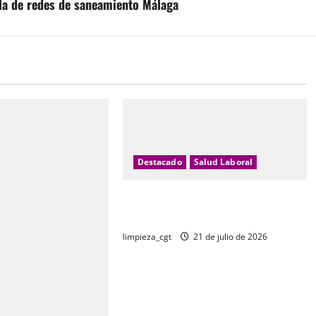
lla de redes de saneamiento Málaga
Destacado
Salud Laboral
Incapacidad temporal: realidad y
ficción
limpieza_cgt
21 de julio de 2026