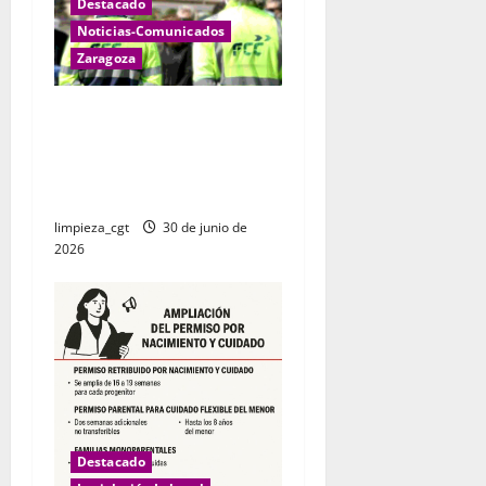
Destacado
t
Noticias-Comunicados
r
Zaragoza
a
Las plantillas de FCC
Limpieza de Zaragoza
d
decidirán si van a la huelga
en las fiestas del Pilar.
a
limpieza_cgt
30 de junio de
s
2026
Destacado