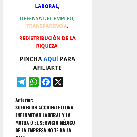
LABORAL
,
DEFENSA DEL EMPLEO
,
TRANSPARENCIA
,
REDISTRIBUCIÓN DE LA
RIQUEZA
,
PINCHA
AQUÍ
PARA
AFILIARTE
Telegram
WhatsApp
Facebook
X
N
Anterior:
SUFRES UN ACCIDENTE O UNA
a
ENFERMEDAD LABORAL Y LA
MUTUA O EL SERVICIO MÉDICO
v
DE LA EMPRESA NO TE DA LA