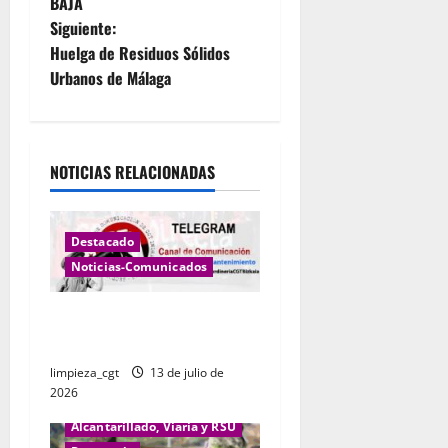
e
BAJA
Siguiente:
g
Huelga de Residuos Sólidos
Urbanos de Málaga
a
c
i
NOTICIAS RELACIONADAS
ó
Destacado
n
Noticias-Comunicados
d
CANAL NOTICIAS LIMPIEZA Y
e
JARDINERIA
limpieza_cgt
13 de julio de
e
2026
n
Alcantarillado, Viaria y RSU