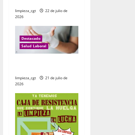
r
LABORAL
limpieza_cgt
22 de julio de
a
2026
d
a
Destacado
Salud Laboral
s
Incapacidad temporal:
realidad y ficción
limpieza_cgt
21 de julio de
2026