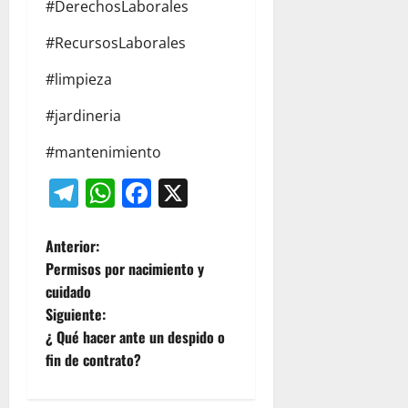
#DerechosLaborales
#RecursosLaborales
#limpieza
#jardineria
#mantenimiento
Telegram
WhatsApp
Facebook
X
N
Anterior:
Permisos por nacimiento y
a
cuidado
Siguiente:
v
¿ Qué hacer ante un despido o
e
fin de contrato?
g