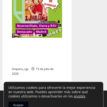
Alcantarillado, Viaria y RSU
Destacado
Madrid
CAJA DE RESISTENCIA
Servicio Municipal de
Limpieza del Ayuntamiento
de Alcalá de Henares
limpieza_cgt
15 de julio de
2026
Utilizamos cookies para ofrecerte la mejor experiencia
en nuestra web. Puedes aprender más sobre qué
cookies utilizamos o desactivarlas en los
ajustes
.
Aviso Legal
,
Política de Privacidad
y
Cookies
|
Aceptar
Copyright © Todos los derechos reservados