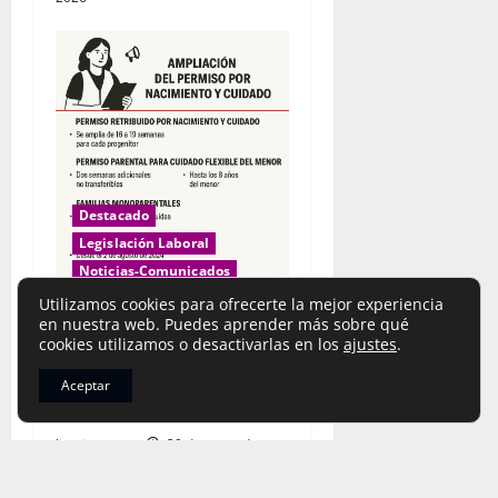
a
s
Destacado
Legislación Laboral
Noticias-Comunicados
Recursos Laborales
Utilizamos cookies para ofrecerte la mejor experiencia
en nuestra web. Puedes aprender más sobre qué
Social-Mujer
cookies utilizamos o desactivarlas en los
ajustes
.
Permisos por nacimiento y
Aceptar
cuidado
limpieza_cgt
20 de mayo de
2026