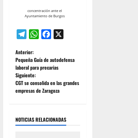
concentración ante el
Ayuntamiento de Burgos
Telegram
WhatsApp
Facebook
X
N
Anterior:
Pequeña Guía de autodefensa
a
laboral para precarias
Siguiente:
v
CGT se consolida en las grandes
e
empresas de Zaragoza
g
a
NOTICIAS RELACIONADAS
c