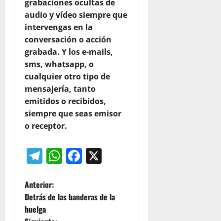
grabaciones ocultas de
audio y vídeo siempre que
intervengas en la
conversación o acción
grabada. Y los e-mails,
sms, whatsapp, o
cualquier otro tipo de
mensajería, tanto
emitidos o recibidos,
siempre que seas emisor
o receptor.
Telegram
WhatsApp
Facebook
X
N
Anterior:
Detrás de las banderas de la
a
huelga