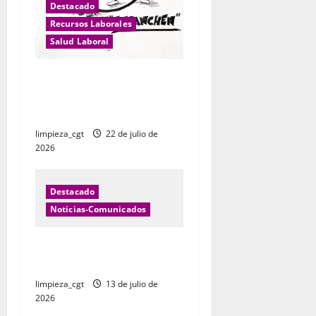
Destacado
n
Recursos Laborales
Salud Laboral
t
r
DROGODEPENDENCIA: LAS
DROGAS Y EL MUNDO
a
LABORAL
d
limpieza_cgt
22 de julio de
2026
a
s
Destacado
Noticias-Comunicados
CANAL NOTICIAS LIMPIEZA Y
JARDINERIA
limpieza_cgt
13 de julio de
2026