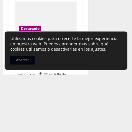
Destacado
Guías-Manuales
Utilizamos cookies para ofrecerte la mejor experiencia
Recursos Laborales
en nuestra web. Puedes aprender más sobre qué
cookies utilizamos o desactivarlas en los
ajustes
.
¿ Qué hacer ante un despido
Aceptar
o fin de contrato?
limpieza_cgt
10 de julio de
2026
Aviso Legal
,
Política de Privacidad
y
Cookies
|
Copyright © Todos los derechos reservados