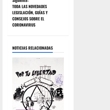
Siguiente:
v
TODA LAS NOVEDADES
e
LEGISLACIÓN, GUÍAS Y
CONSEJOS SOBRE EL
g
CORONAVIRUS
a
c
NOTICIAS RELACIONADAS
i
ó
n
d
e
e