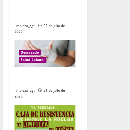
n
DROGODEPENDENCIA: LAS
DROGAS Y EL MUNDO
t
LABORAL
r
limpieza_cgt
22 de julio de
2026
a
d
Destacado
a
Salud Laboral
s
Incapacidad temporal:
realidad y ficción
limpieza_cgt
21 de julio de
2026