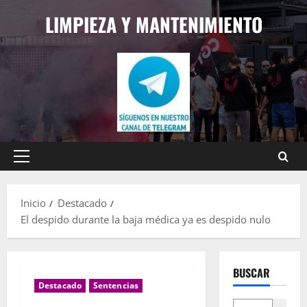
Saltar
LIMPIEZA Y MANTENIMIENTO
al
contenido
Menú
principal
Inicio
Destacado
El despido durante la baja médica ya es despido nulo
BUSCAR
Destacado
Sentencias