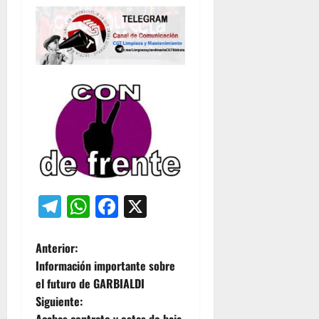
Telegram
WhatsApp
Facebook
X
N
Anterior:
Información importante sobre
a
el futuro de GARBIALDI
Siguiente:
v
Acabas contrato y estas de baja