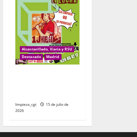
Alcantarillado, Viaria y RSU
Destacado
Madrid
CAJA DE RESISTENCIA
Servicio Municipal de
Limpieza del Ayuntamiento
de Alcalá de Henares
limpieza_cgt
15 de julio de
2026