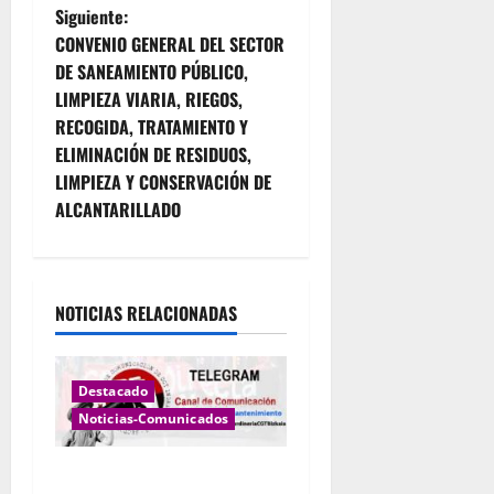
Siguiente:
g
CONVENIO GENERAL DEL SECTOR
DE SANEAMIENTO PÚBLICO,
a
LIMPIEZA VIARIA, RIEGOS,
c
RECOGIDA, TRATAMIENTO Y
ELIMINACIÓN DE RESIDUOS,
i
LIMPIEZA Y CONSERVACIÓN DE
ALCANTARILLADO
ó
n
d
NOTICIAS RELACIONADAS
e
Destacado
e
Noticias-Comunicados
n
CANAL NOTICIAS LIMPIEZA Y