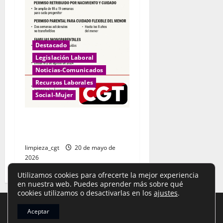
Destacado
Legislación Laboral
Noticias-Comunicados
Recursos Laborales
Social-Mujer
Permisos por nacimiento y
cuidado
limpieza_cgt
20 de mayo de
2026
Utilizamos cookies para ofrecerte la mejor experiencia
en nuestra web. Puedes aprender más sobre qué
cookies utilizamos o desactivarlas en los
ajustes
.
Aceptar
Aviso Legal
,
Política de Privacidad
y
Cookies
|