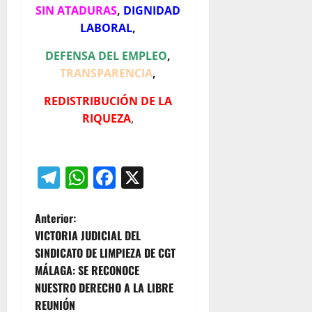
SIN ATADURAS
,
DIGNIDAD
LABORAL
,
DEFENSA DEL EMPLEO
,
TRANSPARENCIA
,
REDISTRIBUCIÓN DE LA
RIQUEZA
,
Telegram
WhatsApp
Facebook
X
N
Anterior:
VICTORIA JUDICIAL DEL
a
SINDICATO DE LIMPIEZA DE CGT
MÁLAGA: SE RECONOCE
v
NUESTRO DERECHO A LA LIBRE
e
REUNIÓN