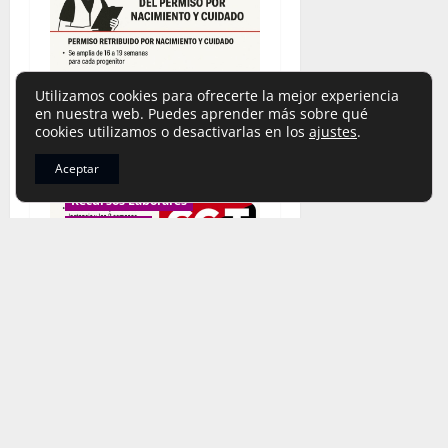
s
Utilizamos cookies para ofrecerte la mejor experiencia
en nuestra web. Puedes aprender más sobre qué
Destacado
cookies utilizamos o desactivarlas en los
ajustes
.
Legislación Laboral
Aceptar
Noticias-Comunicados
Recursos Laborales
Social-Mujer
Permisos por nacimiento y
cuidado
limpieza_cgt
20 de mayo de
2026