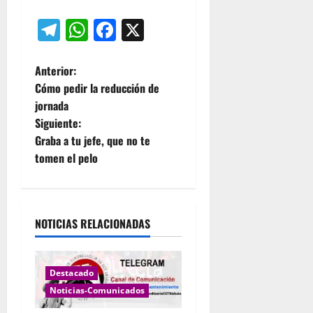
Telegram
WhatsApp
Facebook
X
N
Anterior:
Cómo pedir la reducción de
a
jornada
Siguiente:
v
Graba a tu jefe, que no te
e
tomen el pelo
g
a
NOTICIAS RELACIONADAS
c
i
Destacado
Noticias-Comunicados
ó