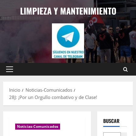
Saltar
LIMPIEZA Y MANTENIMIENTO
al
contenido
Menú
principal
Inicio
Noticias-Comunicados
28J: ¡Por un Orgullo combativo y de Clase!
BUSCAR
Noticias-Comunicados