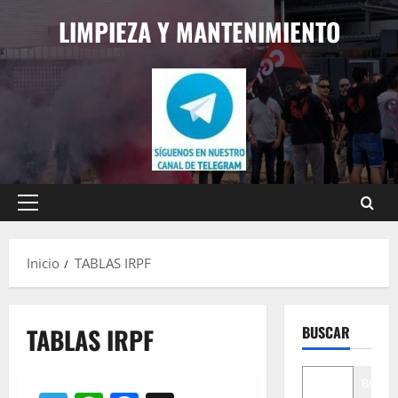
Saltar
LIMPIEZA Y MANTENIMIENTO
al
contenido
Menú
principal
Inicio
TABLAS IRPF
TABLAS IRPF
BUSCAR
Buscar