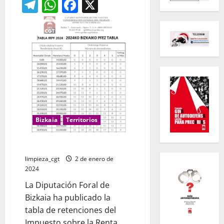
Telegram
WhatsApp
Facebook
X
Bizkaia
Territorios
Tabla IRPF BIzkaia 2024
limpieza_cgt
2 de enero de
2024
La Diputación Foral de
Bizkaia ha publicado la
tabla de retenciones del
Impuesto sobre la Renta