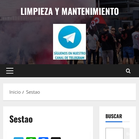
Saltar
LIMPIEZA Y MANTENIMIENTO
al
contenido
Menú
principal
Inicio
Sestao
Sestao
BUSCAR
Buscar