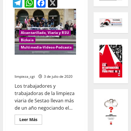
Telegram
WhatsApp
Facebook
X
Alcantarillado, Viaria y RSU
Bizkaia
Multimedia-Videos-Podcasts
MOVILIZACIÓN LIMPIEZA VIARIA
SESTAO
limpieza_cgt
3 de julio de 2020
Los trabajadores y
trabajadoras de la limpieza
viaria de Sestao llevan más
de un año negociando el...
Leer
Leer Más
más
acerca