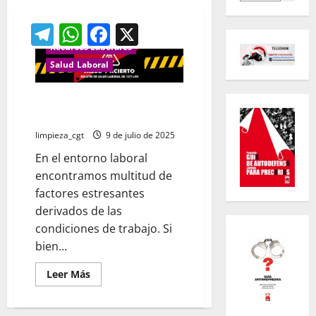
Legislación Laboral
Telegram
WhatsApp
Facebook
X
Publicaciones
Recursos Laborales
Salud Laboral
Boletín Salud laboral: TIPOS
RIESGOS PSICOSOCIALES
limpieza_cgt
9 de julio de 2025
En el entorno laboral
encontramos multitud de
factores estresantes
derivados de las
condiciones de trabajo. Si
bien...
Leer
Leer Más
más
acerca
de
Boletín