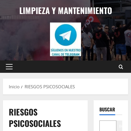
Saltar
LIMPIEZA Y MANTENIMIENTO
al
contenido
Menú
principal
Inicio
RIESGOS PSICOSOCIALES
RIESGOS
BUSCAR
PSICOSOCIALES
Buscar
Guías-Manuales