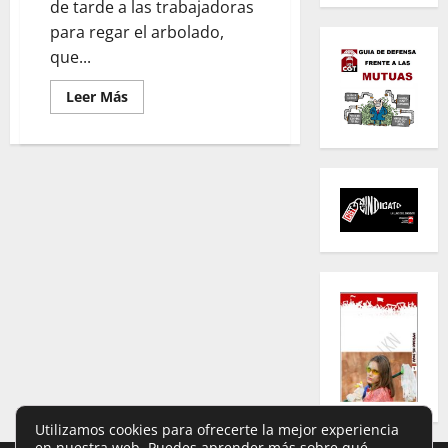
de tarde a las trabajadoras
para regar el arbolado,
que...
Leer
Leer Más
más
acerca
de
Jardineras
de
Barcelona
en
lucha:
síntoma
de
un
tiempo
de
reivindicación
sindical
y
ecológica
Utilizamos cookies para ofrecerte la mejor experiencia
en nuestra web. Puedes aprender más sobre qué