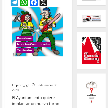
Telegram
WhatsApp
Facebook
X
Barcelona
Noticias-Comunicados
Territorios
Jardineras de Barcelona en
lucha: síntoma de un tiempo de
reivindicación sindical y
ecológica
limpieza_cgt
10 de marzo de
2024
El Ayuntamiento quiere
implantar un nuevo turno