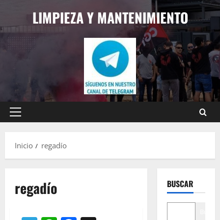
Saltar
LIMPIEZA Y MANTENIMIENTO
al
contenido
Menú
principal
Inicio
regadío
regadío
BUSCAR
Buscar