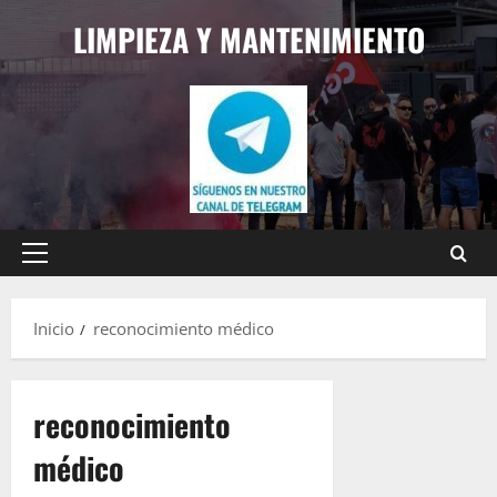
Saltar
LIMPIEZA Y MANTENIMIENTO
al
contenido
Menú
principal
Inicio
reconocimiento médico
reconocimiento
médico