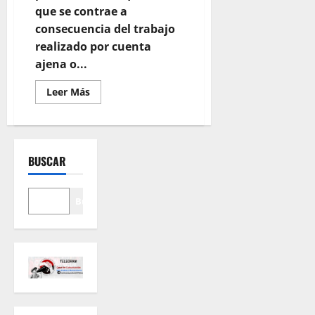
que se contrae a
consecuencia del trabajo
realizado por cuenta
ajena o...
Leer
Leer Más
más
acerca
de
Qué
es
una
BUSCAR
enfermedad
profesional
y
cuál
es
Buscar
el
procedimiento
para
que
se
reconozca