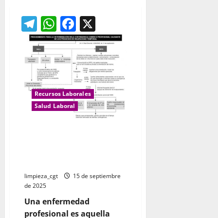
Telegram
WhatsApp
Facebook
X
Recursos Laborales
Salud Laboral
Qué es una enfermedad
profesional y cuál es el
procedimiento para que se
reconozca
limpieza_cgt
15 de septiembre
de 2025
Una enfermedad
profesional es aquella