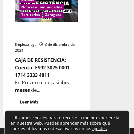
de
recogida
Noticias-Comunicados
de
basura
Territorios
Zaragoza
en
el
Baix
Limpieza del Baix Penedès mas
Penedès
de 50 dias de huelga
limpieza_cgt
3 de diciembre de
2024
CAJA DE RESISTENCIA:
Cuenta: ES92 3025 0001
1714 3333 4811
En Prezero con casi
dos
meses
de...
Leer
Leer Más
más
acerca
de
Utilizamos cookies para ofrecerte la mejor experiencia
Limpieza
del
en nuestra web. Puedes aprender más sobre qué
Baix
cookies utilizamos o desactivarlas en los
ajustes
.
Penedès