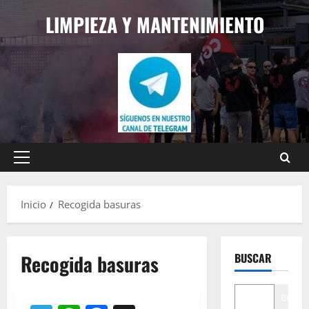
Saltar
LIMPIEZA Y MANTENIMIENTO
al
contenido
Menú
principal
Inicio
Recogida basuras
Recogida basuras
BUSCAR
Buscar