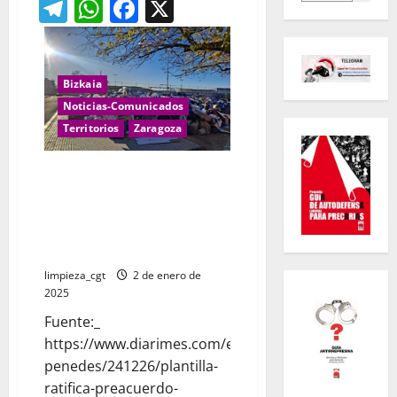
Telegram
WhatsApp
Facebook
X
Bizkaia
Noticias-Comunicados
Territorios
Zaragoza
La plantilla ratifica el
preacuerdo en PreZero y
desconvoca la huelga indefinida
de recogida de basura en el
Baix Penedès
limpieza_cgt
2 de enero de
2025
Fuente:_
https://www.diarimes.com/es/penedes/baix-
penedes/241226/plantilla-
ratifica-preacuerdo-