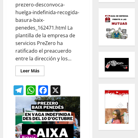
prezero-desconvoca-
huelga-indefinida-recogida-
basura-baix-
penedes_162471.html La
plantilla de la empresa de
servicios PreZero ha
ratificado el preacuerdo
entre la dirección y los...
Leer
Leer Más
más
acerca
de
Telegram
WhatsApp
Facebook
X
La
plantilla
ratifica
el
preacuerdo
en
PreZero
y
desconvoca
la
huelga
indefinida
Bizkaia