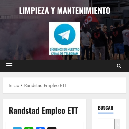
Saltar
LIMPIEZA Y MANTENIMIENTO
al
contenido
Menú
principal
Inicio
Randstad Empleo ETT
Randstad Empleo ETT
BUSCAR
Buscar