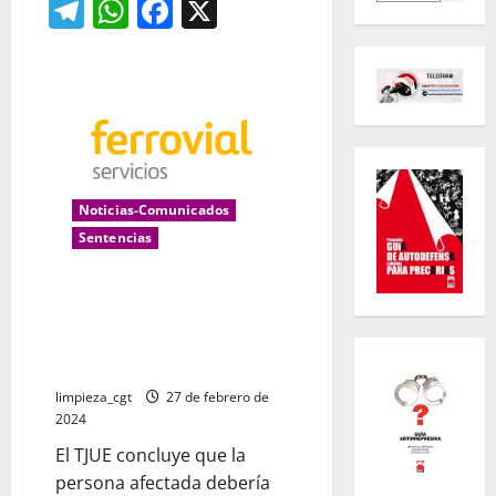
Telegram
WhatsApp
Facebook
X
Noticias-Comunicados
Sentencias
La justicia europea sentencia
que AXA se ahorró el 83% de la
indemnización por un accidente
laboral grave en Ferrovial
limpieza_cgt
27 de febrero de
2024
El TJUE concluye que la
persona afectada debería