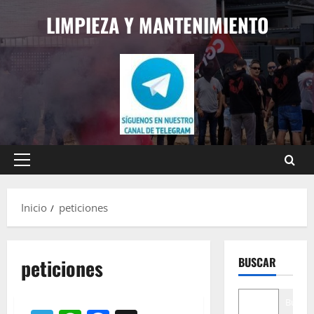
Saltar
LIMPIEZA Y MANTENIMIENTO
al
contenido
Menú
principal
Inicio
peticiones
peticiones
BUSCAR
Buscar