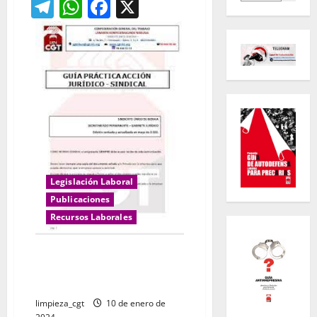
Telegram
WhatsApp
Facebook
X
Legislación Laboral
Publicaciones
Recursos Laborales
Peticiones-Escritos-solicitudes-
FORMULARIOS PRÁCTICOS
JURÍDICO
limpieza_cgt
10 de enero de