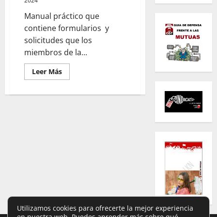
2024
Manual práctico que
contiene
formularios
y
solicitudes que los
miembros de la...
Leer
Leer Más
más
acerca
de
Peticiones-
Escritos-
solicitudes-
FORMULARIOS
PRÁCTICOS
JURÍDICO
Utilizamos cookies para ofrecerte la mejor experiencia
en nuestra web. Puedes aprender más sobre qué