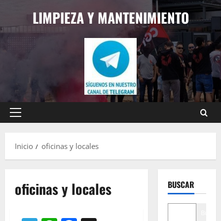
Saltar
LIMPIEZA Y MANTENIMIENTO
al
contenido
Menú
principal
Inicio
oficinas y locales
oficinas y locales
BUSCAR
Buscar