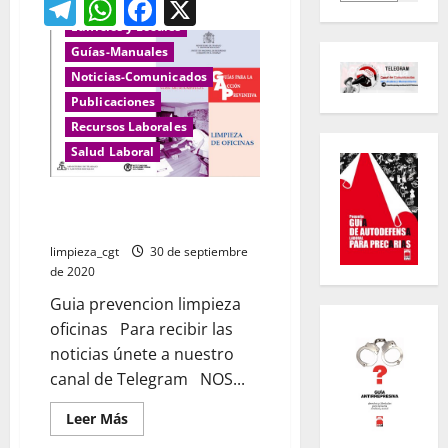
Telegram
WhatsApp
Facebook
X
Edificios y Locales
Guías-Manuales
Noticias-Comunicados
Publicaciones
Recursos Laborales
Salud Laboral
Guia prevencion limpieza
oficinas
limpieza_cgt
30 de septiembre
de 2020
Guia prevencion limpieza
oficinas Para recibir las
noticias únete a nuestro
canal de Telegram NOS...
Leer
Leer Más
más
acerca