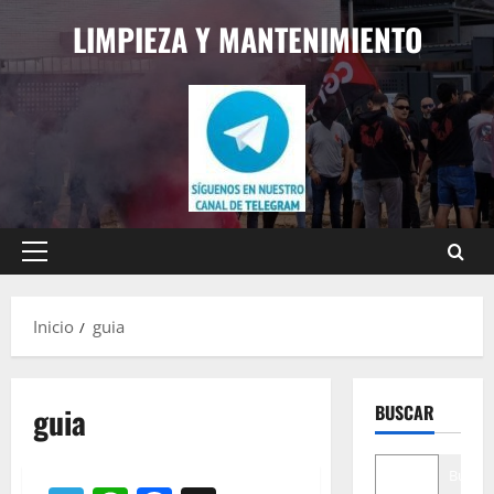
Saltar
LIMPIEZA Y MANTENIMIENTO
al
contenido
Menú
principal
Inicio
guia
guia
BUSCAR
Buscar