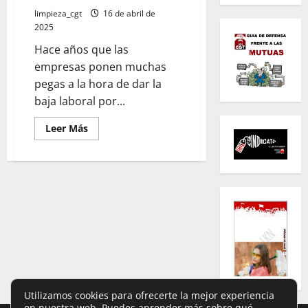
limpieza_cgt
16 de abril de
2025
Hace años que las
empresas ponen muchas
pegas a la hora de dar la
baja laboral por...
Leer
Leer Más
más
acerca
de
SUFRES
UN
ACCIDENTE
O
UNA
ENFERMEDAD
LABORAL
Y
LA
MUTUA
O
EL
SERVICIO
MÉDICO
Utilizamos cookies para ofrecerte la mejor experiencia
DE
en nuestra web. Puedes aprender más sobre qué