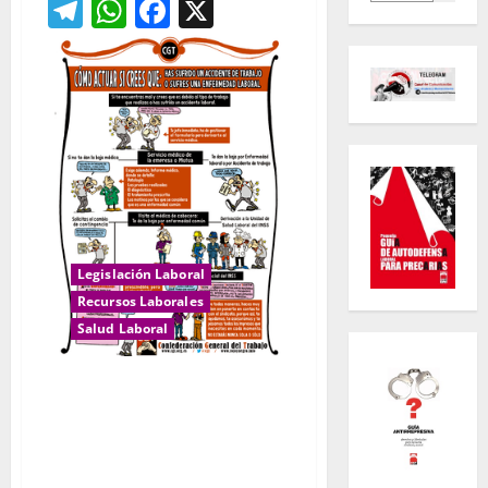
Telegram
WhatsApp
Facebook
X
Legislación Laboral
Recursos Laborales
Salud Laboral
SUFRES UN ACCIDENTE O UNA
ENFERMEDAD LABORAL Y LA
MUTUA O EL SERVICIO MÉDICO
DE LA EMPRESA NO TE DA LA
BAJA