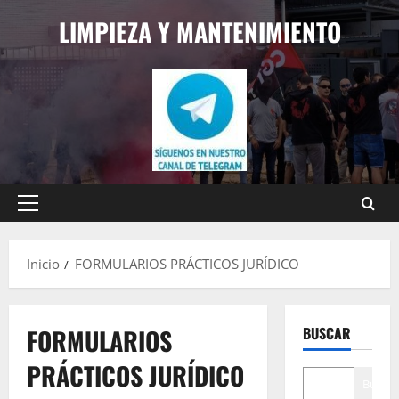
Saltar
LIMPIEZA Y MANTENIMIENTO
al
contenido
Menú
principal
Inicio
FORMULARIOS PRÁCTICOS JURÍDICO
FORMULARIOS
BUSCAR
PRÁCTICOS JURÍDICO
Buscar