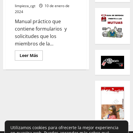
limpieza_cgt
10 de enero de
2024
Manual práctico que
contiene
formularios
y
solicitudes que los
miembros de la...
Leer
Leer Más
más
acerca
de
Peticiones-
Escritos-
solicitudes-
FORMULARIOS
PRÁCTICOS
JURÍDICO
Utilizamos cookies para ofrecerte la mejor experiencia
en nuestra web. Puedes aprender más sobre qué